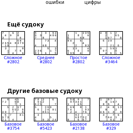
ошибки
цифры
Ещё судоку
Сложное
Среднее
Простое
Сложное
#2802
#2802
#2802
#3464
Другие базовые судоку
Базовое
Базовое
Базовое
Базовое
#3754
#5423
#2138
#329