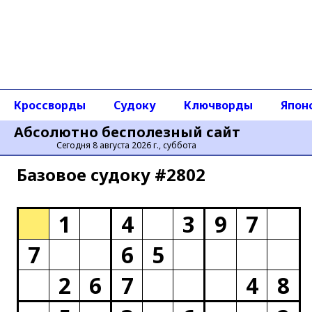
Кроссворды
Судоку
Ключворды
Япон
Абсолютно бесполезный сайт
Сегодня 8 августа 2026 г., суббота
Базовое cудоку #2802
1
4
3
9
7
7
6
5
2
6
7
4
8