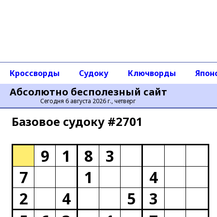
Кроссворды
Судоку
Ключворды
Япон
Абсолютно бесполезный сайт
Сегодня 6 августа 2026 г., четверг
Базовое cудоку #2701
9
1
8
3
7
1
4
2
4
5
3