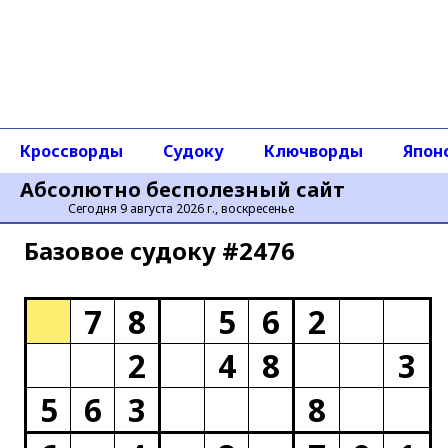
Кроссворды
Судоку
Ключворды
Япон
Абсолютно бесполезный сайт
Сегодня 9 августа 2026 г., воскресенье
Базовое cудоку #2476
7
8
5
6
2
2
4
8
3
5
6
3
8