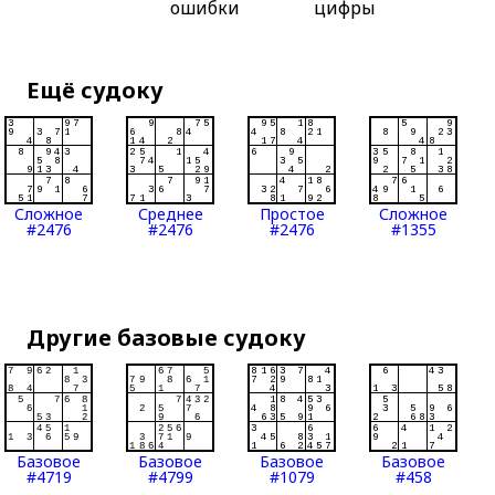
ошибки
цифры
Ещё судоку
Сложное
Среднее
Простое
Сложное
#2476
#2476
#2476
#1355
Другие базовые судоку
Базовое
Базовое
Базовое
Базовое
#4719
#4799
#1079
#458