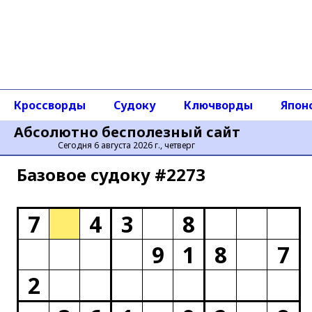
Кроссворды
Судоку
Ключворды
Япон
Абсолютно бесполезный сайт
Сегодня 6 августа 2026 г., четверг
Базовое cудоку #2273
7
4
3
8
9
1
8
7
2