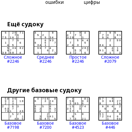
ошибки
цифры
Ещё судоку
Сложное
Среднее
Простое
Сложное
#2246
#2246
#2246
#2079
Другие базовые судоку
Базовое
Базовое
Базовое
Базовое
#7198
#7200
#4523
#446