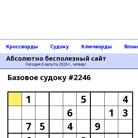
Кроссворды
Судоку
Ключворды
Япон
Абсолютно бесполезный сайт
Сегодня 6 августа 2026 г., четверг
Базовое cудоку #2246
1
5
4
6
1
3
7
5
4
9