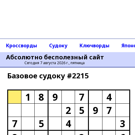
Кроссворды
Судоку
Ключворды
Япон
Абсолютно бесполезный сайт
Сегодня 7 августа 2026 г., пятница
Базовое cудоку #2215
1
8
9
7
4
2
5
9
7
7
5
4
3