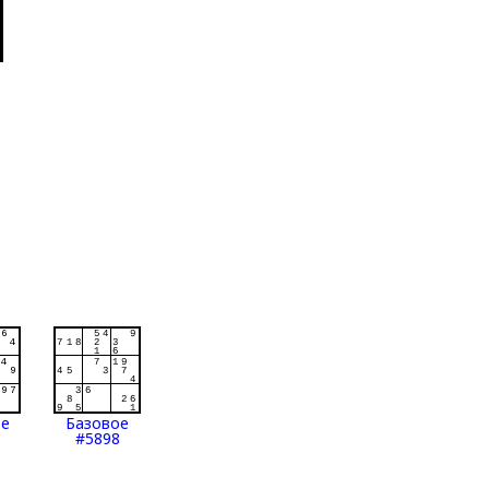
ое
Базовое
#5898