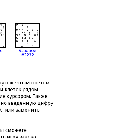
ое
Базовое
#2232
нную жёлтым цветом
ти клеток рядом
я курсором. Также
льно введённую цифру
X" или заменить
вы сможете
ть игру заново,