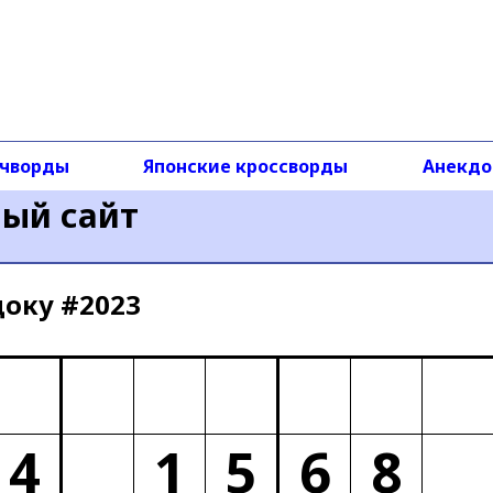
чворды
Японские кроссворды
Анекд
ный сайт
доку #2023
4
1
5
6
8