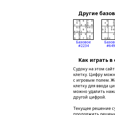
Другие базо
Базовое
Базов
#2234
#649
Как играть в
Судоку на этом сай
клетку. Цифру можно
с игровым полем. 
клетку для ввода ц
можно удалить нажа
другой цифрой.
Текущее решение су
продолжить решение