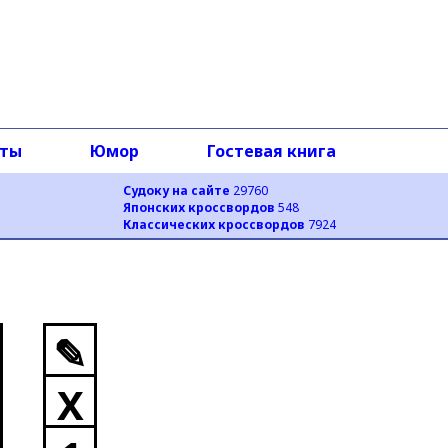
оты
Юмор
Гостевая книга
Судоку на сайте
29760
Японских кроссвордов
548
Классических кроссвордов
7924
✎
X