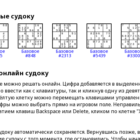
вые судоку
ое
Базовое
Базовое
Базовое
Базов
5
#848
#2313
#5439
#3300
 онлайн судоку
те можно решать онлайн. Цифра добавляется в выделе
 ввести как с клавиатуры, так и кликнув одну из девя
Жёлтую клетку можно перемещать клавишами управлени
ифры можно выбрать прямо на игровом поле. Неправи
тием клавиш Backspace или Delete, кликом по клетке "
доку автоматически сохраняется. Вернувшись позже, 
 судоку с того момента, где остановились. Чтобы нача