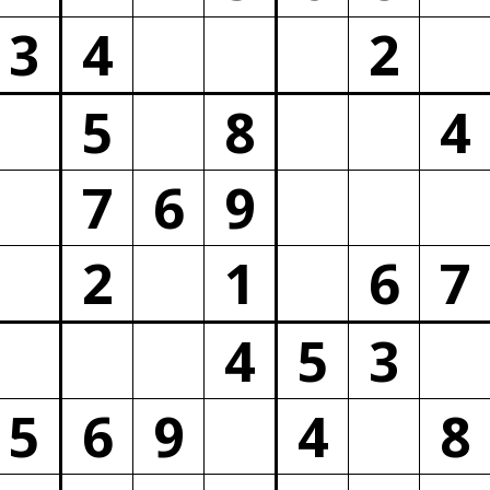
3
4
2
5
8
4
7
6
9
2
1
6
7
4
5
3
5
6
9
4
8