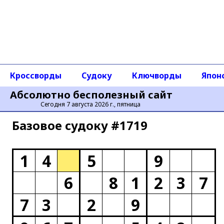
Кроссворды
Судоку
Ключворды
Япон
Абсолютно бесполезный сайт
Сегодня 7 августа 2026 г., пятница
Базовое cудоку #1719
1
4
5
9
6
8
1
2
3
7
7
3
2
9