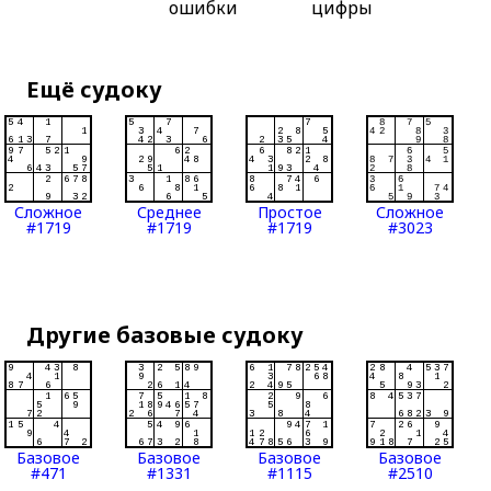
ошибки
цифры
Ещё судоку
Сложное
Среднее
Простое
Сложное
#1719
#1719
#1719
#3023
Другие базовые судоку
Базовое
Базовое
Базовое
Базовое
#471
#1331
#1115
#2510