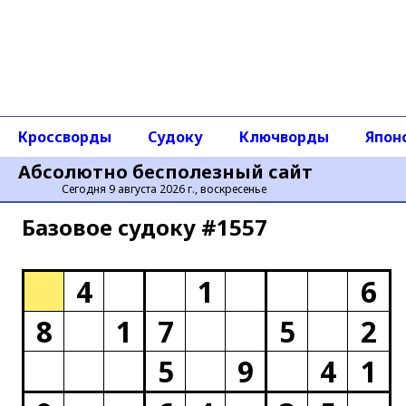
Кроссворды
Судоку
Ключворды
Япон
Абсолютно бесполезный сайт
Сегодня 9 августа 2026 г., воскресенье
Базовое cудоку #1557
4
1
6
8
1
7
5
2
5
9
4
1