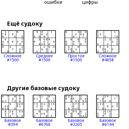
ошибки
цифры
Ещё судоку
Сложное
Среднее
Простое
Сложное
#1500
#1500
#1500
#4658
Другие базовые судоку
Базовое
Базовое
Базовое
Базовое
#394
#6766
#2205
#6144