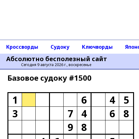
Кроссворды
Судоку
Ключворды
Япон
Абсолютно бесполезный сайт
Сегодня 9 августа 2026 г., воскресенье
Базовое cудоку #1500
1
6
4
5
3
7
4
6
8
9
8