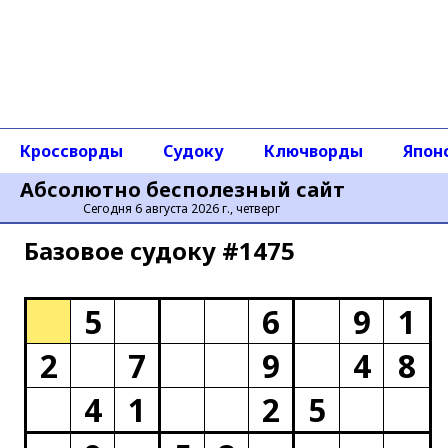
Кроссворды
Судоку
Ключворды
Япон
Абсолютно бесполезный сайт
Сегодня 6 августа 2026 г., четверг
Базовое cудоку #1475
5
6
9
1
2
7
9
4
8
4
1
2
5