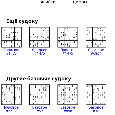
ошибки
цифры
Ещё судоку
Сложное
Среднее
Простое
Сложное
#1475
#1475
#1475
#6804
Другие базовые судоку
Базовое
Базовое
Базовое
Базовое
#4597
#57
#858
#10