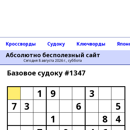
Кроссворды
Судоку
Ключворды
Япон
Абсолютно бесполезный сайт
Сегодня 8 августа 2026 г., суббота
Базовое cудоку #1347
1
9
3
7
3
6
5
1
8
4