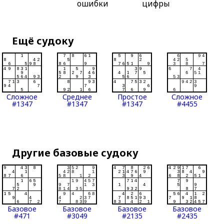
ошибки
цифры
Ещё судоку
Сложное
Среднее
Простое
Сложное
#1347
#1347
#1347
#4455
Другие базовые судоку
Базовое
Базовое
Базовое
Базовое
#471
#3049
#2135
#2435