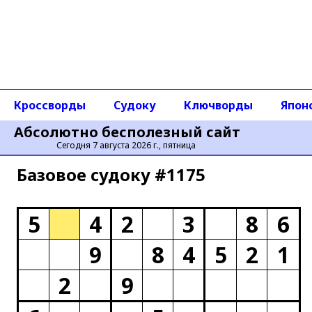
Кроссворды
Судоку
Ключворды
Япон
Абсолютно бесполезный сайт
Сегодня 7 августа 2026 г., пятница
Базовое cудоку #1175
5
4
2
3
8
6
9
8
4
5
2
1
2
9