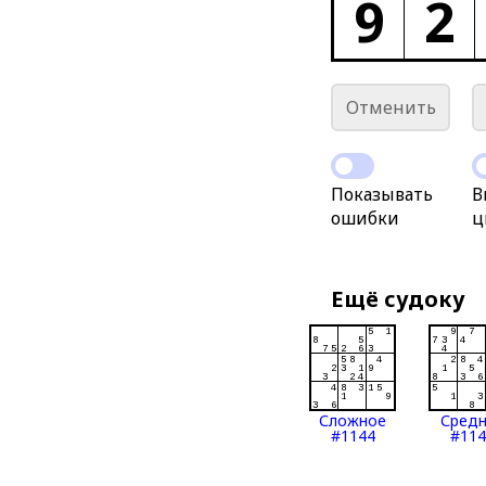
9
2
Отменить
Показывать
В
ошибки
ц
Ещё судоку
Сложное
Сред
#1144
#114