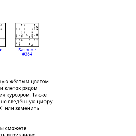
ое
Базовое
#364
нную жёлтым цветом
ти клеток рядом
я курсором. Также
льно введённую цифру
X" или заменить
вы сможете
ть игру заново,