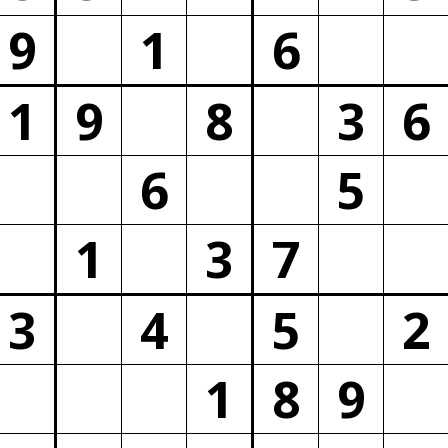
9
1
6
1
9
8
3
6
6
5
1
3
7
3
4
5
2
1
8
9