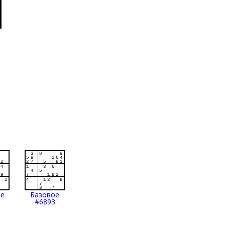
ое
Базовое
#6893