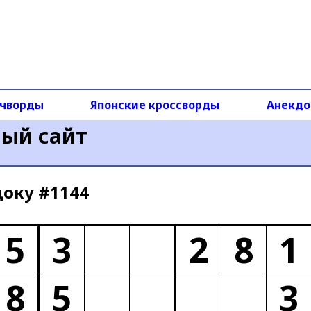
чворды
Японские кроссворды
Анекд
ный сайт
доку #1144
5
3
2
8
1
8
5
3