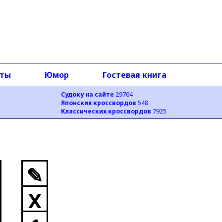
оты
Юмор
Гостевая книга
Судоку на сайте
29764
Японских кроссвордов
548
Классических кроссвордов
7925
✎
X