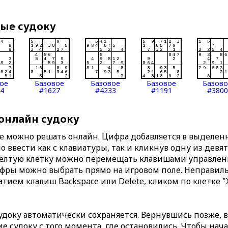
вые судоку
ое
Базовое
Базовое
Базовое
Базов
4
#1627
#4233
#1191
#3800
 онлайн судоку
те можно решать онлайн. Цифра добавляется в выделе
 ввести как с клавиатуры, так и кликнув одну из девя
Жёлтую клетку можно перемещать клавишами управлени
ифры можно выбрать прямо на игровом поле. Неправи
тием клавиш Backspace или Delete, кликом по клетке "
доку автоматически сохраняется. Вернувшись позже, 
 судоку с того момента, где остановились. Чтобы нача