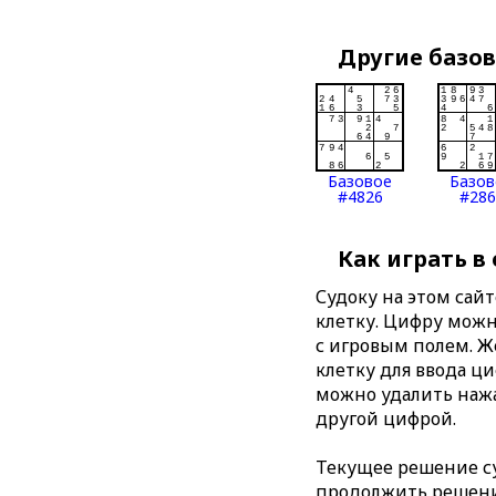
Другие базо
Базовое
Базов
#4826
#286
Как играть в
Судоку на этом сай
клетку. Цифру можно
с игровым полем. 
клетку для ввода ц
можно удалить нажа
другой цифрой.
Текущее решение су
продолжить решение