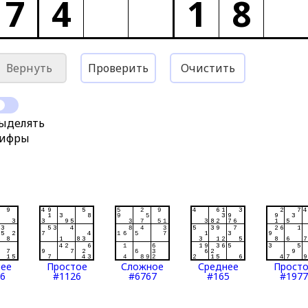
7
4
1
8
Вернуть
Проверить
Очистить
ыделять
ифры
нее
Простое
Сложное
Среднее
Прост
6
#1126
#6767
#165
#1977