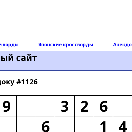
чворды
Японские кроссворды
Анекд
ный сайт
доку #1126
9
3
2
6
6
1
4