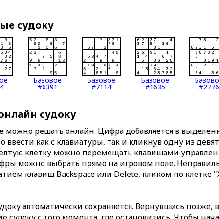
вые судоку
ое
Базовое
Базовое
Базовое
Базов
4
#6391
#7114
#1635
#2776
 онлайн судоку
те можно решать онлайн. Цифра добавляется в выделе
 ввести как с клавиатуры, так и кликнув одну из девя
Жёлтую клетку можно перемещать клавишами управлени
ифры можно выбрать прямо на игровом поле. Неправи
тием клавиш Backspace или Delete, кликом по клетке "
доку автоматически сохраняется. Вернувшись позже, 
 судоку с того момента, где остановились. Чтобы нача