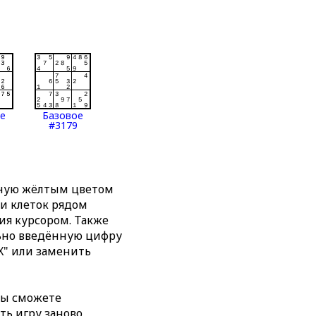
ое
Базовое
#3179
нную жёлтым цветом
ти клеток рядом
я курсором. Также
льно введённую цифру
X" или заменить
вы сможете
ть игру заново,