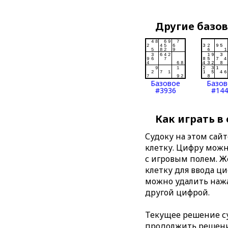
Другие базо
Базовое
Базов
#3936
#144
Как играть в
Судоку на этом сай
клетку. Цифру можно
с игровым полем. 
клетку для ввода ц
можно удалить нажа
другой цифрой.
Текущее решение су
продолжить решение