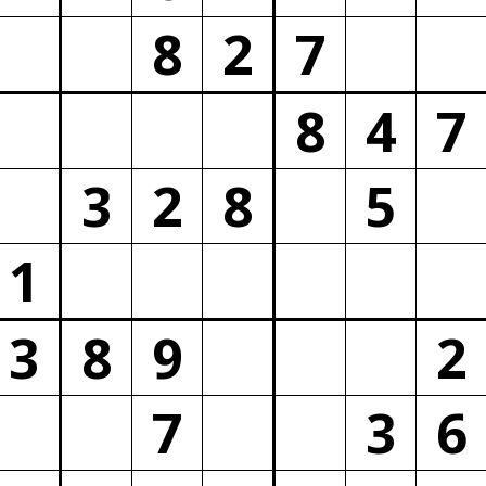
8
2
7
8
4
7
3
2
8
5
1
3
8
9
2
7
3
6