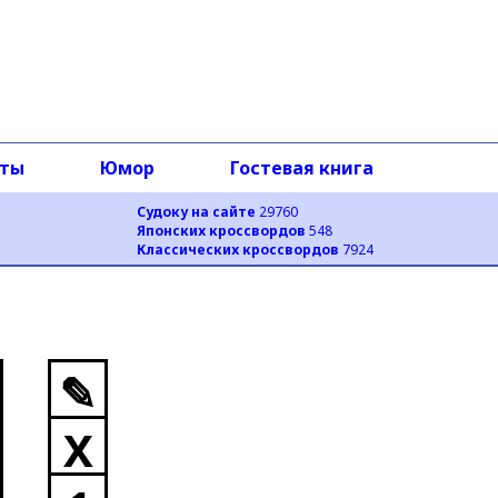
оты
Юмор
Гостевая книга
Судоку на сайте
29760
Японских кроссвордов
548
Классических кроссвордов
7924
✎
X