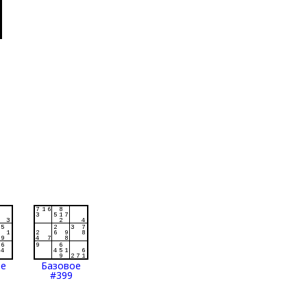
ое
Базовое
#399