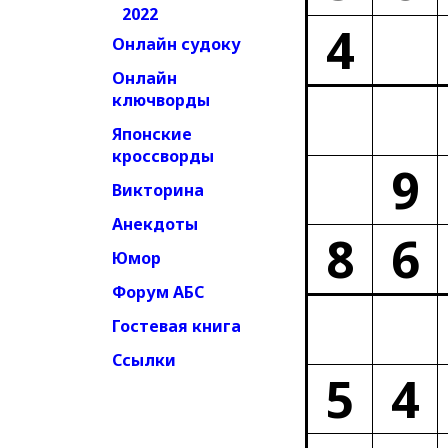
2022
4
Онлайн судоку
Онлайн
ключворды
Японские
кроссворды
9
Викторина
Анекдоты
8
6
Юмор
Форум АБС
Гостевая книга
Ссылки
5
4