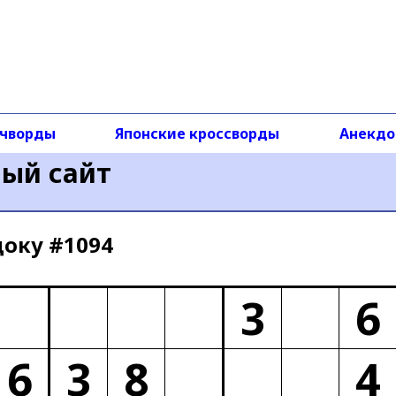
чворды
Японские кроссворды
Анекд
ный сайт
доку #1094
3
6
6
3
8
4