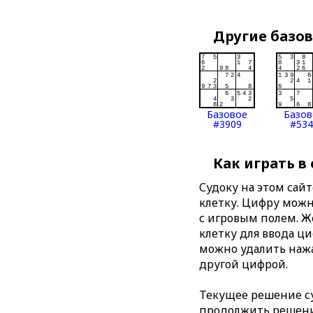
Другие базо
Базовое
Базов
#3909
#534
Как играть в
Судоку на этом сай
клетку. Цифру можно
с игровым полем. 
клетку для ввода ц
можно удалить нажа
другой цифрой.
Текущее решение су
продолжить решение