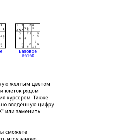
ое
Базовое
#6160
нную жёлтым цветом
ти клеток рядом
я курсором. Также
льно введённую цифру
X" или заменить
вы сможете
ть игру заново,