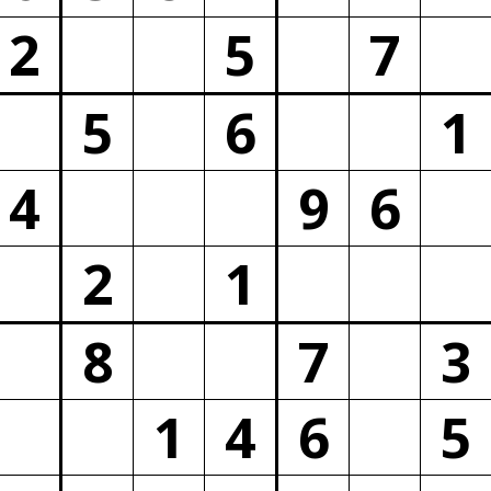
2
5
7
5
6
1
4
9
6
2
1
8
7
3
1
4
6
5