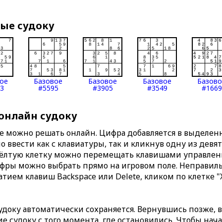
вые судоку
ое
Базовое
Базовое
Базовое
Базов
3
#5595
#3905
#3549
#1669
 онлайн судоку
те можно решать онлайн. Цифра добавляется в выделе
 ввести как с клавиатуры, так и кликнув одну из девя
Жёлтую клетку можно перемещать клавишами управлени
ифры можно выбрать прямо на игровом поле. Неправи
тием клавиш Backspace или Delete, кликом по клетке "
доку автоматически сохраняется. Вернувшись позже, 
 судоку с того момента, где остановились. Чтобы нача