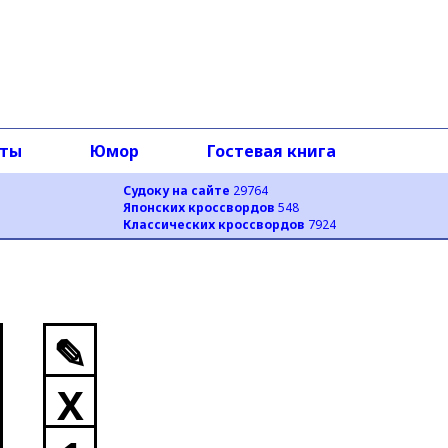
оты
Юмор
Гостевая книга
Судоку на сайте
29764
Японских кроссвордов
548
Классических кроссвордов
7924
✎
X