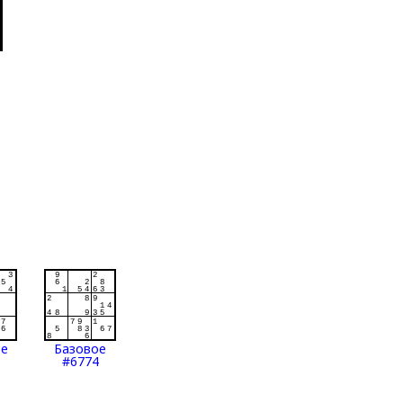
ое
Базовое
#6774