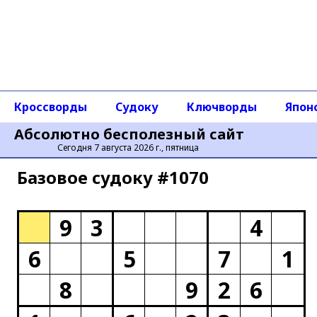
Кроссворды
Судоку
Ключворды
Япон
Абсолютно бесполезный сайт
Сегодня 7 августа 2026 г., пятница
Базовое cудоку #1070
9
3
4
6
5
7
1
8
9
2
6