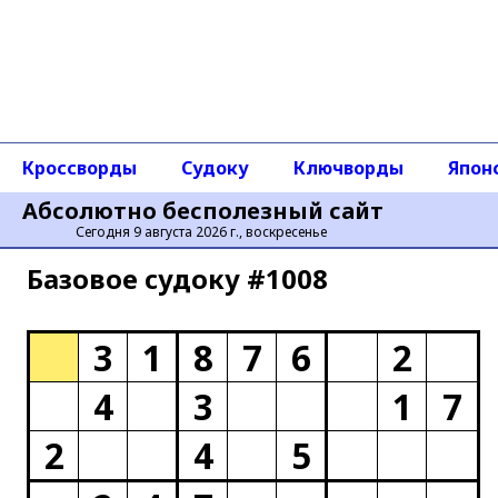
Кроссворды
Судоку
Ключворды
Япон
Абсолютно бесполезный сайт
Сегодня 9 августа 2026 г., воскресенье
Базовое cудоку #1008
3
1
8
7
6
2
4
3
1
7
2
4
5