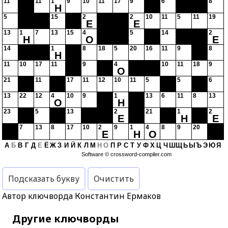
11
11
1
9
10
11
17
9
6
8
Н
5
15
2
2
10
11
5
11
19
Е
Е
13
1
7
13
15
4
5
14
2
Н
О
Е
14
1
8
18
5
20
16
11
9
8
Н
11
10
17
11
9
4
10
11
18
9
О
21
11
17
11
12
10
11
5
5
6
13
22
12
4
10
9
1
13
6
11
8
13
О
Н
23
5
13
2
21
1
2
Е
Н
Е
7
13
8
17
10
2
9
1
4
8
9
20
Е
Н
О
А
Б
В
Г
Д
Е
Ё
Ж
З
И
Й
К
Л
М
Н
О
П
Р
С
Т
У
Ф
Х
Ц
Ч
Ш
Щ
Ь
Ы
Ъ
Э
Ю
Я
Software ©
crossword-compiler.com
Подсказать букву
Очистить
Автор ключворда Константин Ермаков
Другие ключворды