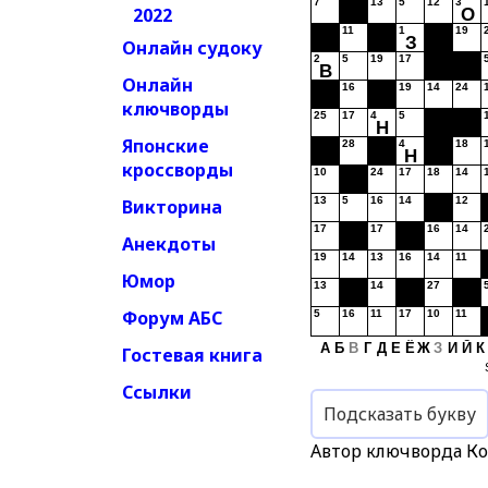
7
13
5
12
3
2022
О
11
1
19
З
Онлайн судоку
2
5
19
17
В
Онлайн
16
19
14
24
ключворды
25
17
4
5
Н
Японские
28
4
18
Н
кроссворды
10
24
17
18
14
13
5
16
14
12
Викторина
17
17
16
14
Анекдоты
19
14
13
16
14
11
Юмор
13
14
27
Форум АБС
5
16
11
17
10
11
А
Б
В
Г
Д
Е
Ё
Ж
З
И
Й
К
Гостевая книга
Ссылки
Подсказать букву
Автор ключворда К