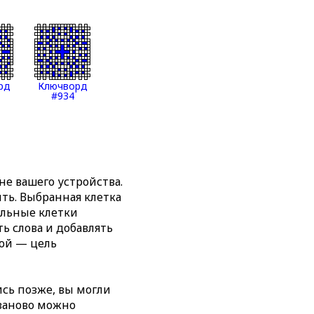
рд
Ключворд
#934
е вашего устройства.
ть. Выбранная клетка
альные клетки
ь слова и добавлять
ной — цель
сь позже, вы могли
 заново можно