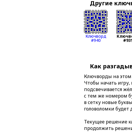
Другие клю
Ключворд
Ключв
#940
#93
Как разгады
Ключворды на этом 
Чтобы начать игру,
подсвечивается жёл
с тем же номером б
в сетку новые буквы
головоломки будет 
Текущее решение кл
продолжить решение