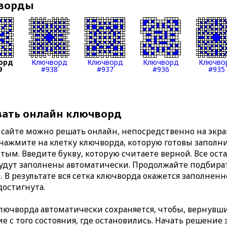
чворды
орд
Ключворд
Ключворд
Ключворд
Ключво
9
#938
#937
#936
#935
вать онлайн ключворд
сайте можно решать онлайн, непосредственно на экран
 нажмите на клетку ключворда, которую готовы заполни
тым. Введите букву, которую считаете верной. Все ост
удут заполнены автоматически. Продолжайте подбират
. В результате вся сетка ключворда окажется заполнен
достигнута.
ючворда автоматически сохраняется, чтобы, вернувши
 с того состояния, где остановились. Начать решение