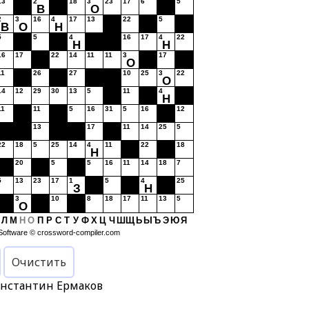
13
2
18
3
23
17
6
5
В
О
2
3
16
4
17
13
22
5
В
О
Н
5
5
4
16
17
4
22
Н
Н
16
17
22
14
11
11
3
17
О
11
26
27
10
25
3
22
О
14
12
29
30
13
5
11
4
Н
11
11
5
16
31
5
16
12
13
17
11
14
25
5
22
18
5
25
14
4
11
22
18
Н
20
5
5
16
11
14
18
7
5
13
23
17
1
5
4
25
З
Н
3
10
8
18
17
11
13
5
О
Л
М
Н
О
П
Р
С
Т
У
Ф
Х
Ц
Ч
Ш
Щ
Ь
Ы
Ъ
Э
Ю
Я
Software ©
crossword-compiler.com
Очистить
онстантин Ермаков