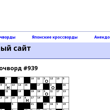
чворды
Японские кроссворды
Анекд
ный сайт
ючворд #939
8
9
10
11
3
12
13
5
О
15
4
13
14
16
17
3
16
Н
О
11
18
19
16
3
11
17
13
О
12
20
18
14
4
17
14
14
5
Н
5
21
22
16
5
19