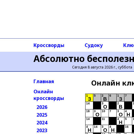
Кроссворды
Судоку
Клю
Абсолютно бесполез
Сегодня 8 августа 2026 г., суббота
Онлайн кл
Главная
Онлайн
1
5
2
6
1
7
кроссворды
З
В
З
14
3
2
2026
О
В
18
3
10
7
3
4
2025
О
О
Н
14
11
4
5
2024
Н
4
14
3
4
16
2023
Н
О
Н