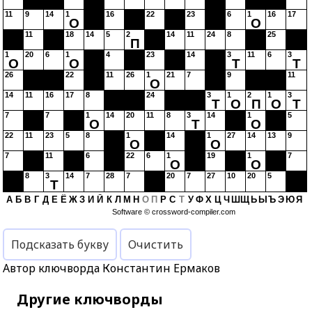
11
9
14
1
16
22
23
6
1
16
17
О
О
11
18
14
5
2
14
11
24
8
25
П
1
20
6
1
4
23
14
3
11
6
3
О
О
Т
Т
26
22
11
26
1
21
7
9
11
О
14
11
16
17
8
24
3
1
2
1
3
Т
О
П
О
Т
7
7
1
14
20
11
8
3
14
1
5
О
Т
О
22
11
23
5
8
1
14
1
27
14
13
9
О
О
7
11
6
22
6
1
19
1
7
О
О
8
3
14
7
28
7
20
7
27
10
20
5
Т
А
Б
В
Г
Д
Е
Ё
Ж
З
И
Й
К
Л
М
Н
О
П
Р
С
Т
У
Ф
Х
Ц
Ч
Ш
Щ
Ь
Ы
Ъ
Э
Ю
Я
Software ©
crossword-compiler.com
Подсказать букву
Очистить
Автор ключворда Константин Ермаков
Другие ключворды