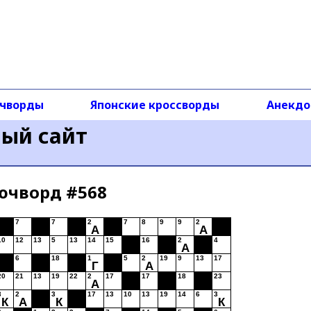
чворды
Японские кроссворды
Анекд
ный сайт
ючворд #568
7
7
2
7
8
9
9
2
А
А
10
12
13
5
13
14
15
16
2
4
А
6
18
1
5
2
19
9
13
17
Г
А
20
21
13
19
22
2
17
17
18
23
А
3
2
3
17
13
10
13
19
14
6
3
К
А
К
К