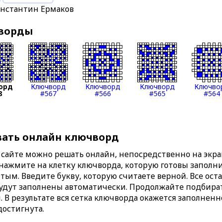
онстантин Ермаков
чворды
орд
Ключворд
Ключворд
Ключворд
Ключво
8
#567
#566
#565
#564
вать онлайн ключворд
сайте можно решать онлайн, непосредственно на экран
 нажмите на клетку ключворда, которую готовы заполни
тым. Введите букву, которую считаете верной. Все ост
удут заполнены автоматически. Продолжайте подбират
. В результате вся сетка ключворда окажется заполнен
достигнута.