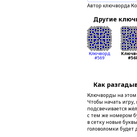
Автор ключворда К
Другие клю
Ключворд
Ключв
#569
#56
Как разгады
Ключворды на этом 
Чтобы начать игру,
подсвечивается жёл
с тем же номером б
в сетку новые буквы
головоломки будет 