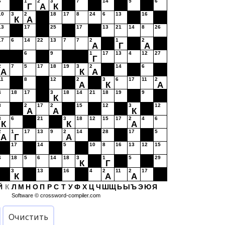
6
1
2
3
7
14
5
6
Г
А
К
10
3
2
18
17
8
24
6
13
16
К
А
13
17
25
17
13
21
14
8
26
17
6
14
22
13
7
7
2
1
2
А
Г
А
6
9
1
17
13
4
12
27
Г
2
7
5
17
18
19
3
2
14
6
А
К
А
11
8
12
2
3
6
17
11
2
А
К
А
4
18
17
3
18
14
21
18
19
9
К
8
2
17
2
15
12
3
12
А
А
К
3
6
21
3
18
12
15
17
2
4
6
К
К
А
2
1
17
13
9
2
14
28
17
5
А
Г
А
17
14
5
10
8
16
13
12
15
4
18
5
6
14
18
3
1
5
29
К
Г
3
13
16
4
2
11
2
17
К
А
А
Й
К
Л
М
Н
О
П
Р
С
Т
У
Ф
Х
Ц
Ч
Ш
Щ
Ь
Ы
Ъ
Э
Ю
Я
Software ©
crossword-compiler.com
Очистить