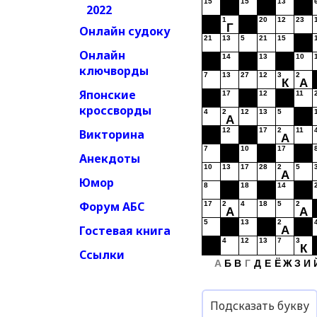
15
15
13
2022
1
20
12
23
Г
Онлайн судоку
21
13
5
21
15
Онлайн
14
13
10
ключворды
7
13
27
12
3
2
К
А
Японские
17
12
11
кроссворды
4
2
12
13
5
А
12
17
2
11
Викторина
А
7
10
17
Анекдоты
10
13
17
28
2
5
А
Юмор
8
18
14
Форум АБС
17
2
4
18
5
2
А
А
5
13
2
Гостевая книга
А
4
12
13
7
3
К
Ссылки
А
Б
В
Г
Д
Е
Ё
Ж
З
И
Подсказать букву