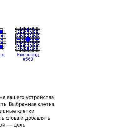
рд
Ключворд
#563
е вашего устройства.
ть. Выбранная клетка
альные клетки
ь слова и добавлять
ной — цель