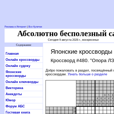
Реклама в Интернет
|
Все Кулички
Абсолютно бесполезный с
Сегодня 9 августа 2026 г., воскресенье
Содержание
Японские кроссворды
Главная
Онлайн кроссворды
Кроссворд #480
. "Опора Л
Онлайн судоку
Добро пожаловать в раздел, посвящённый 
Японские
кроссвордам.
Узнать больше о разделе
кроссворды
Онлайн ключворды
Викторина
Анекдоты
6
5
6
4
6
4
4
4
Юмор
3
5
5
4
5
8
5
4
2
1
3
3
3
3
3
3
3
3
2
Форум АБС
16
Гостевая книга
18