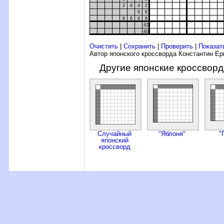
2
4
4
2
6
6
8
6
6
8
42
40
Очистить
|
Сохранить
|
Проверить
|
Показат
Автор японского кроссворда Константин Е
Другие японские кроссвор
Случайный
"Яблоня"
"
японский
кроссворд