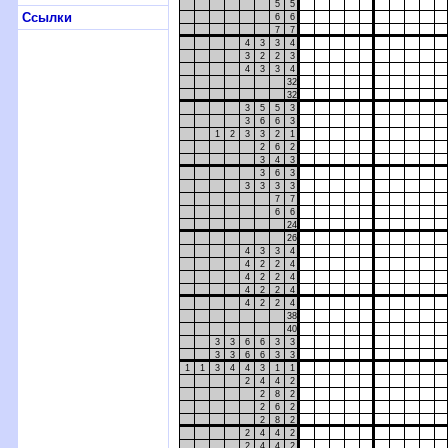
5
5
Ссылки
6
6
7
7
4
3
3
4
3
2
2
3
4
3
3
4
32
32
3
5
5
3
3
6
6
3
1
2
3
3
2
1
2
6
2
3
4
3
3
6
3
3
3
3
3
7
7
6
6
24
26
4
3
3
4
4
2
2
4
4
2
2
4
4
2
2
4
4
2
2
4
38
40
3
3
6
6
3
3
3
3
6
6
3
3
1
1
3
4
4
3
1
1
2
4
4
2
2
8
2
2
6
2
2
8
2
2
4
4
2
2
4
4
2