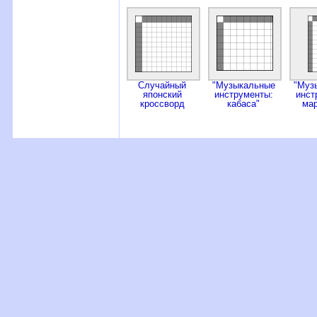
Случайный
"Музыкальные
"Муз
японский
инструменты:
инст
кроссворд
кабаса"
ма