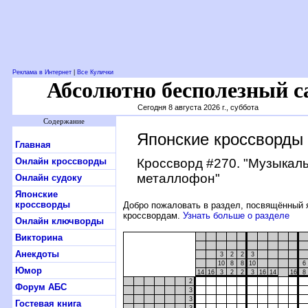
Реклама в Интернет
|
Все Кулички
Абсолютно бесполезный с
Сегодня 8 августа 2026 г., суббота
Содержание
Японские кроссворды
Главная
Онлайн кроссворды
Кроссворд #270
. "Музыкал
металлофон"
Онлайн судоку
Японские
кроссворды
Добро пожаловать в раздел, посвящённый 
кроссвордам.
Узнать больше о разделе
Онлайн ключворды
Викторина
Анекдоты
3
2
2
3
10
8
8
10
6
Юмор
14
16
3
2
2
3
16
14
16
8
2
Форум АБС
3
3
Гостевая книга