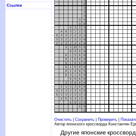
3
3
Ссылки
3
3
3
3
4
3
6
4
3
3
3
4
6
3
1
2
2
6
3
3
3
2
3
3
3
3
2
2
3
3
8
2
2
3
2
3
4
8
3
3
10
5
8
8
9
6
8
8
1
5
8
8
8
1
6
8
8
8
1
6
8
8
8
1
6
8
8
8
2
4
8
8
8
3
1
8
8
8
8
8
8
3
3
8
8
8
2
2
3
3
8
8
3
3
2
2
3
3
8
6
3
3
2
2
3
3
4
6
3
3
2
2
4
6
3
3
4
6
4
Очистить
|
Сохранить
|
Проверить
|
Показат
Автор японского кроссворда Константин Е
Другие японские кроссвор