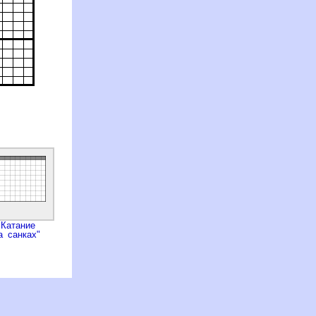
"Катание
а санках"