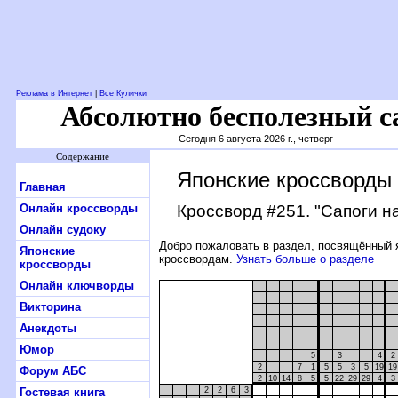
Реклама в Интернет
|
Все Кулички
Абсолютно бесполезный с
Сегодня 6 августа 2026 г., четверг
Содержание
Японские кроссворды
Главная
Онлайн кроссворды
Кроссворд #251
. "Сапоги н
Онлайн судоку
Добро пожаловать в раздел, посвящённый 
Японские
кроссвордам.
Узнать больше о разделе
кроссворды
Онлайн ключворды
Викторина
Анекдоты
Юмор
5
3
4
2
2
7
1
5
5
3
5
19
19
Форум АБС
2
10
14
8
5
5
22
29
29
4
3
Гостевая книга
2
2
6
3