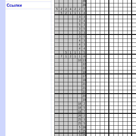
26
Ссылки
28
5
2
2
4
2
2
3
5
2
1
1
1
4
3
3
3
4
5
3
3
5
3
3
3
5
4
3
4
3
4
4
5
1
1
1
5
7
1
2
1
1
8
10
13
22
22
19
17
18
21
21
21
20
19
18
2
18
5
18
7
26
2
25
3
25
5
5
26
4
25
3
25