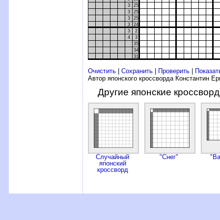
3
25
3
25
3
25
3
24
3
2
4
3
35
34
31
Очистить
|
Сохранить
|
Проверить
|
Показат
Автор японского кроссворда Константин Е
Другие японские кроссвор
Случайный
"Снег"
"В
японский
кроссворд