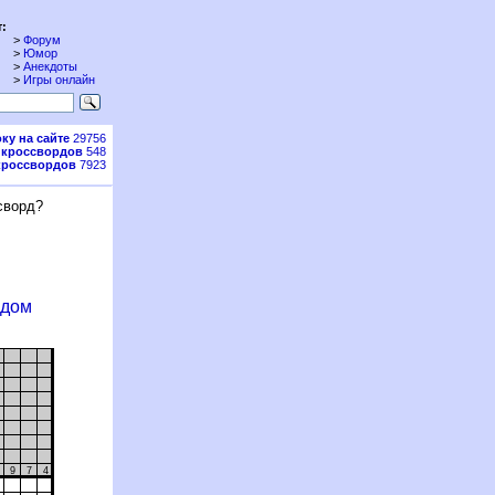
:
>
Форум
>
Юмор
>
Анекдоты
>
Игры онлайн
ку на сайте
29756
 кроссвордов
548
кроссвордов
7923
сворд?
рдом
6
3
9
7
4