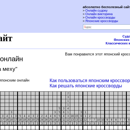
абсолютно бесполезный сайт
>
Онлайн судоку
>
Онлайн викторина
>
Онлайн кроссворды
>
Японские кроссворды
айт
Судо
Японских
Классических 
Вам понравился этот японский крос
 онлайн
а меху"
японским онлайн
Как пользоваться японским кроссво
Как решать японские кроссворды
2
3
1
1
5
3
4
3
3
5
6
1
3
1
3
4
1
3
5
4
4
3
2
2
4
4
6
5
4
3
16
15
9
1
2
17
18
16
17
18
18
20
20
25
24
26
25
19
10
11
12
13
13
12
12
7
7
10
10
9
8
8
7
7
3
3
3
3
3
3
3
3
3
3
3
3
3
3
3
3
3
3
3
3
3
3
3
3
3
3
3
3
3