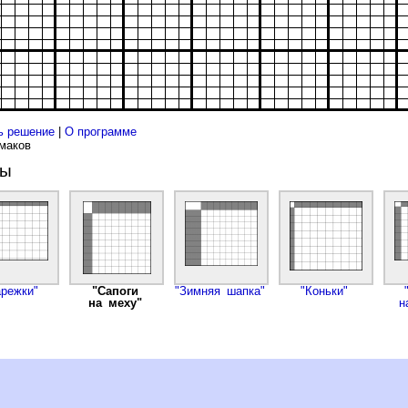
ь решение
|
О программе
рмаков
ды
арежки"
"Сапоги
"Зимняя шапка"
"Коньки"
на меху"
н