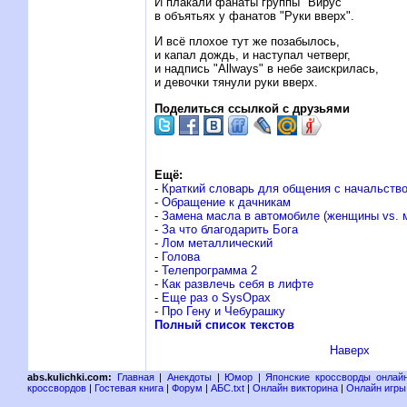
И плакали фанаты группы "Вирус"
в объятьях у фанатов "Руки вверх".
И всё плохое тут же позабылось,
и капал дождь, и наступал четверг,
и надпись "Allways" в небе заискрилась,
и девочки тянули руки вверх.
Поделиться ссылкой с друзьями
Ещё:
-
Краткий словарь для общения с начальств
-
Обращение к дачникам
-
Замена масла в автомобиле (женщины vs. 
-
За что благодарить Бога
-
Лом металлический
-
Голова
-
Телепрограмма 2
-
Как развлечь себя в лифте
-
Еще раз о SysOрах
-
Про Гену и Чебурашку
Полный список текстов
Наверх
abs.kulichki.com:
Главная
|
Анекдоты
|
Юмор
|
Японские кроссворды онлай
кроссвордов
|
Гостевая книга
|
Форум
|
АБС.txt
|
Онлайн викторина
|
Онлайн игры