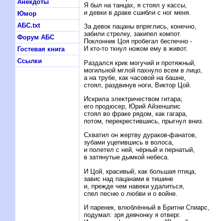
Анекдоты
Я был на танцах, я стоял у кассы,
и девки в драке сшибли с ног меня.
Юмор
АБС.txt
За девок пацаны впряглись, конечно,
забили стрелку, закипел компот.
Форум АБС
Поклонник Цоя пробегал беспечно -
И кто-то ткнул ножом ему в живот.
Гостевая книга
Ссылки
Раздался крик могучий и протяжный,
могильной мглой пахнуло всем в лицо,
а на трубе, как часовой на башне,
стоял, раздвинув ноги, Виктор Цой.
Искрила электричеством гитара;
его продюсер, Юрий Айзеншпис
стоял во фраке рядом, как гагара,
потом, перекрестившись, прыгнул вниз.
Схватил он жертву дураков-фанатов,
зубами уцепившись в волоса,
и полетел с ней, чёрный и пернатый,
в затянутые дымкой небеса.
И Цой, красивый, как большая птица,
завис над пацанами в тишине
и, прежде чем навеки удалиться,
спел песню о любви и о войне.
И паренек, влюблённый в Бритни Спиарс,
подумал: зря девчонку я отверг.