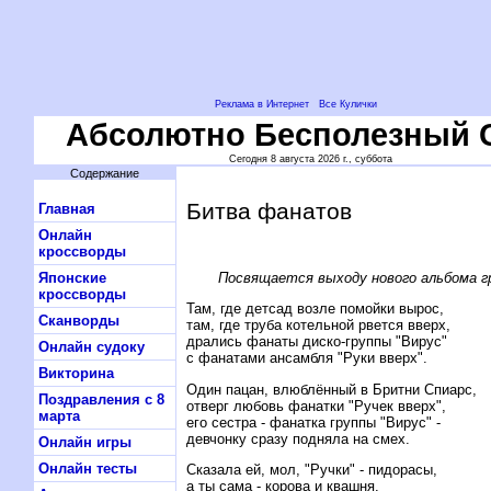
Реклама в Интернет
Все Кулички
Абсолютно Бесполезный 
Сегодня 8 августа 2026 г., суббота
Содержание
Битва фанатов
Главная
Онлайн
кроссворды
Посвящается выходу нового альбома гр
Японские
кроссворды
Там, где детсад возле помойки вырос,
Сканворды
там, где труба котельной рвется вверх,
дрались фанаты диско-группы "Вирус"
Онлайн судоку
с фанатами ансамбля "Руки вверх".
Викторина
Один пацан, влюблённый в Бритни Спиарс,
Поздравления с 8
отверг любовь фанатки "Ручек вверх",
марта
его сестра - фанатка группы "Вирус" -
девчонку сразу подняла на смех.
Онлайн игры
Онлайн тесты
Сказала ей, мол, "Ручки" - пидорасы,
а ты сама - корова и квашня.