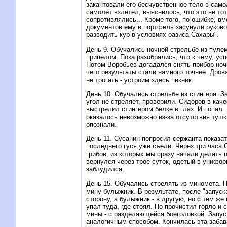
закантовали его бесчувственное тело в самол
самолет взлетел, выяснилось, что это не тот
сопротивлялись... Кроме того, по ошибке, в
документов ему в портфель засунули руково
разводить кур в условиях оазиса Сахары".
День 9. Обучались ночной стрельбе из пуле
прицелом. Пока разобрались, что к чему, ус
Потом Воробьев догадался снять прибор ноч
чего результаты стали намного точнее. Дров
не трогать - устроим здесь пикник.
День 10. Обучались стрельбе из стингера. За
угол не стреляет, проверили. Сидоров в кач
выстрелил стингером белке в глаз. И попал.
оказалось невозможно из-за отсутствия тушк
опознали.
День 11. Сусанин попросил сержанта показат
последнего гуся уже съели. Через три часа
грибов, из которых мы сразу начали делать
вернулся через трое суток, одетый в унифо
заблудился.
День 15. Обучались стрелять из миномета. 
мину булыжник. В результате, после "запуск
сторону, а булыжник - в другую, но с тем же
упал туда, где стоял. Hо прочистил горло и с
мины - с разделяющейся боеголовкой. Запус
аналогичным способом. Кончилась эта забав