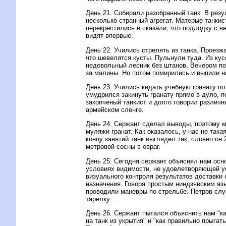
День 21. Собирали разобранный танк. В рез
несколько странный агрегат. Матерые танкис
перекрестились и сказали, что подлодку с 
видят впервые.
День 22. Учились стрелять из танка. Проезж
что шевелятся кусты. Пульнули туда. Из ку
недовольный лесник без штанов. Вечером по
за малины. Hо потом помирились и выпили 
День 23. Учились кидать учебную гранату по
умудрился закинуть гранату прямо в дуло, п
закопченый танкист и долго говорил различ
армейском сленге.
День 24. Сержант сделал выводы, поэтому м
муляжи гранат. Как оказалось, у нас не такая
концу занятий танк выглядел так, словно он 2
метровой сосны в овраг.
День 25. Сегодня сержант объяснял нам осн
условиях видимости, не удовлетворяющей у
визуального контроля результатов доставки 
назначения. Говоря простым ниндзявским яз
проводили маневры по стрельбе. Петров сл
тарелку.
День 26. Сержант пытался объяснить нам "к
на танк из укрытия" и "как правильно прыгат