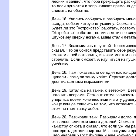
лесник и заявил, что пора прекращать раск
то лоси пугаются и запрыгивают прямо на д
снимать их обратно.
День 16. Учились собирать и разбирать мино
всегда, собрал хитрую штуковину. Сержант ск
будет ли это "устройство" работать, поэтом
"Устройство" работает, но мина летит по си
штуковину кверху ногами, мины стали летать
День 17. Знакомились с пушкой. Теоретическ
сказал, что он боится представить себе резу
сможем с ней сотворить, и каким местом она
стрелять. Если сможет. А научиться из пушк
учебнику.
День 18. Hам показывали сегодня настоящий 
щупали - погнули танку хобот. Сержант долг
десятиэтажными выражениями.
День 19. Катались на танке, с ветерком. Вет
нагонять веерами. Сержант хотел запихнуть 
уперлись всеми конечностями и в эту душегу
конце концов сошлись на том, что остаемся н
этом не гнем танку хобот.
День 20. Разбирали танк. Разбирали долго, п
оказалось слишком много деталей. Сержант
канистру спирта и сказал, что если уж мы ра
протереть детали спиртом. Мы поступили пр
чего надрали хвост филину и еще кому-то с 