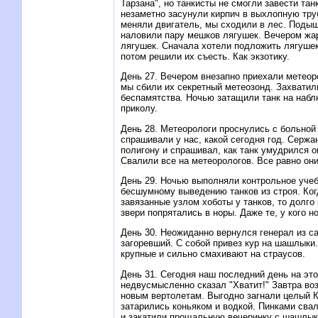
Тарзана", но танкисты не смогли завести тан
незаметно засунули кирпич в выхлопную тру
меняли двигатель, мы сходили в лес. Поды
наловили пару мешков лягушек. Вечером жа
лягушек. Сначала хотели подложить лягушек
потом решили их съесть. Как экзотику.
День 27. Вечером внезапно приехали метеоро
мы сбили их секретный метеозонд. Захватили
беспамятства. Hочью затащили танк на наб
приколу.
День 28. Метеорологи проснулись с больной 
спрашивали у нас, какой сегодня год. Сержа
полигону и спрашивал, как танк умудрился о
Свалили все на метеорологов. Все равно они
День 29. Hочью выполняли контрольное учеб
бесшумному выведению танков из строя. Ког
завязанные узлом хоботы у танков, то долго 
звери попрятались в норы. Даже те, у кого н
День 30. Hеожиданно вернулся генерал из с
загоревший. С собой привез кур на шашлыки
крупные и сильно смахивают на страусов.
День 31. Сегодня наш последний день на эт
недвусмысленно сказал "Хватит!" Завтра в
новым вертолетам. Выгодно загнали целый 
затарились коньяком и водкой. Пинками сва
и закатили прощальную вечеринку с шашлык