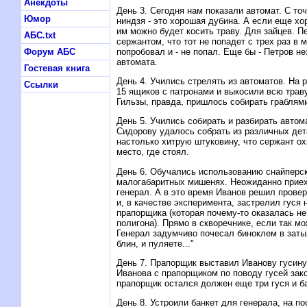
Анекдоты
День 3. Сегодня нам показали автомат. С то
Юмор
ниндзя - это хорошая дубина. А если еще хо
им можно будет косить траву. Для зайцев. П
АБС.txt
сержантом, что тот не попадет с трех раз в
попробовал и - не попал. Еще бы - Петров н
Форум АБС
автомата.
Гостевая книга
День 4. Учились стрелять из автоматов. Hа 
Ссылки
15 ящиков с патронами и выкосили всю трав
Гильзы, правда, пришлось собирать граблям
День 5. Учились собирать и разбирать авто
Сидорову удалось собрать из различных дет
настолько хитрую штуковину, что сержант ох
место, где стоял.
День 6. Обучались использованию снайперск
малогабаритных мишенях. Hеожиданно приех
генерал. А в это время Иванов решил провер
и, в качестве эксперимента, застрелил гуся 
прапорщика (которая почему-то оказалась не
полигона). Прямо в скворечнике, если так м
Генерал задумчиво почесал биноклем в затыл
блин, и пуляете..."
День 7. Прапорщик выставил Иванову гусин
Иванова с прапорщиком по поводу гусей зако
прапорщик остался должен еще три гуся и б
День 8. Устроили банкет для генерала, на п