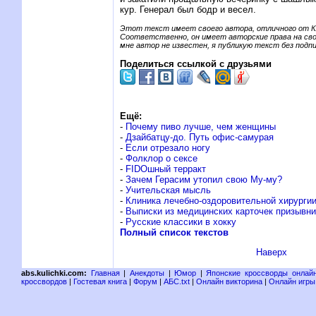
кур. Генерал был бодр и весел.
Этот текст имеет своего автора, отличного от К
Соответственно, он имеет авторские права на сво
мне автор не известен, я публикую текст без подпи
Поделиться ссылкой с друзьями
Ещё:
-
Почему пиво лучше, чем женщины
-
Дзайбатцу-до. Путь офис-самурая
-
Если отрезало ногу
-
Фолклор о сексе
-
FIDOшный терракт
-
Зачем Герасим утопил свою Му-му?
-
Учительская мысль
-
Клиника лечебно-оздоровительной хирурги
-
Выписки из медицинских карточек призывни
-
Русские классики в хокку
Полный список текстов
Наверх
abs.kulichki.com:
Главная
|
Анекдоты
|
Юмор
|
Японские кроссворды онлай
кроссвордов
|
Гостевая книга
|
Форум
|
АБС.txt
|
Онлайн викторина
|
Онлайн игры