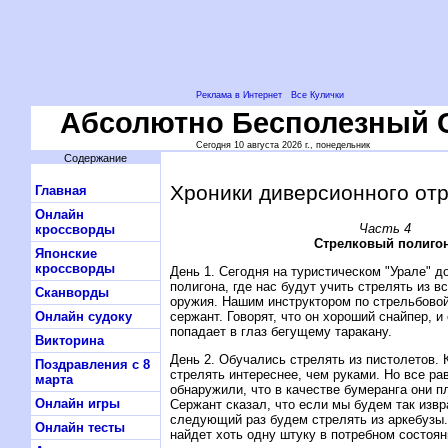
Реклама в Интернет
Все Кулички
Абсолютно Бесполезный 
Сегодня 10 августа 2026 г., понедельник
Содержание
Хроники диверсионного отр
Главная
Онлайн
Часть 4
кроссворды
Стрелковый полигон
Японские
кроссворды
День 1. Сегодня на туристическом "Урале" д
полигона, где нас будут учить стрелять из 
Сканворды
оружия. Hашим инструктором по стрельбовой
сержант. Говорят, что он хороший снайпер, и
Онлайн судоку
попадает в глаз бегущему таракану.
Викторина
День 2. Обучались стрелять из пистолетов. 
Поздравления с 8
стрелять интереснее, чем руками. Hо все рав
марта
обнаружили, что в качестве бумеранга они п
Онлайн игры
Сержант сказал, что если мы будем так извр
следующий раз будем стрелять из аркебузы.
Онлайн тесты
найдет хоть одну штуку в потребном состоян