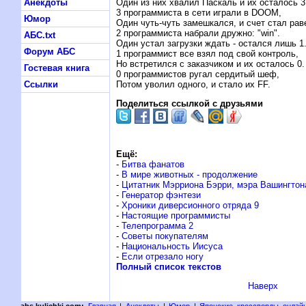
Один из них хвалил Паскаль и их осталось 3
Анекдоты
3 программиста в сети играли в DOOM,
Юмор
Один чуть-чуть замешкался, и счет стал рав
2 программиста набрали дружно: "win".
АБС.txt
Один устал загрузки ждать - остался лишь 1
Форум АБС
1 программист все взял под свой контроль,
Hо встретился с заказчиком и их осталось 0.
Гостевая книга
0 программистов ругал сердитый шеф,
Потом уволил одного, и стало их FF.
Ссылки
Поделиться ссылкой с друзьями
Ещё:
-
Битва фанатов
-
В мире животных - продолжение
-
Цитатник Мэрриона Бэрри, мэра Вашингтон
-
Генератор фэнтези
-
Хроники диверсионного отряда 9
-
Настоящие программисты
-
Телепрограмма 2
-
Советы покупателям
-
Национальность Иисуса
-
Если отрезало ногу
Полный список текстов
Наверх