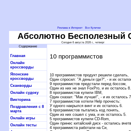
Реклама в Интернет
Все Кулички
Абсолютно Бесполезный 
Сегодня 6 августа 2026 г., четверг
Содержание
10 программистов
Главная
Онлайн
кроссворды
Японские
10 программистов продукт решили сделать,
кроссворды
Один спросил: "А деньги где?", - и их остало
9 программистов предстали перед боссом,
Сканворды
Один из них не знал FoxPro, и их осталось 8.
8 программистов купили IBM,
Онлайн судоку
Один сказал: "Мак лучше!", - и их осталось 7
Викторина
7 программистов хотели Help прочесть:
У одного накрылся винт и их осталось 6.
Поздравления с 8
6 программистов пытались код понять,
марта
Один из них сошел с ума, и их осталось 5.
Онлайн игры
5 программистов купили CD-Rom,
Один принес китайский диск - остались вчет
Онлайн тесты
4 программиста работали на Си,