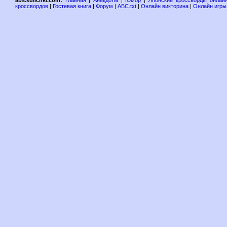
abs.kulichki.com:
Главная
|
Анекдоты
|
Юмор
|
Японские кроссворды онлай
кроссвордов
|
Гостевая книга
|
Форум
|
АБС.txt
|
Онлайн викторина
|
Онлайн игры