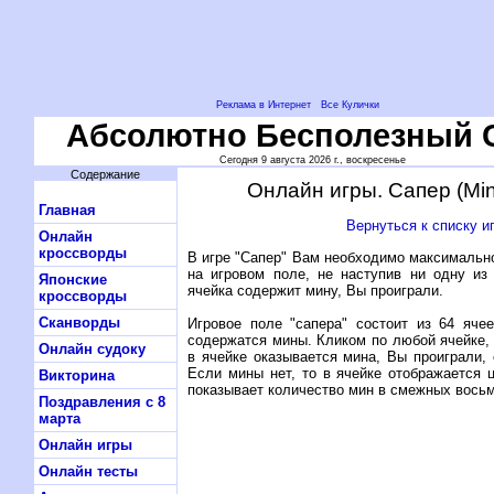
Реклама в Интернет
Все Кулички
Абсолютно Бесполезный 
Сегодня 9 августа 2026 г., воскресенье
Содержание
Онлайн игры. Сапер (Mi
Главная
Вернуться к списку и
Онлайн
кроссворды
В игре "Сапер" Вам необходимо максимальн
на игровом поле, не наступив ни одну из
Японские
ячейка содержит мину, Вы проиграли.
кроссворды
Сканворды
Игровое поле "сапера" состоит из 64 ячее
содержатся мины. Кликом по любой ячейке,
Онлайн судоку
в ячейке оказывается мина, Вы проиграли,
Если мины нет, то в ячейке отображается 
Викторина
показывает количество мин в смежных восьм
Поздравления с 8
марта
Онлайн игры
Онлайн тесты