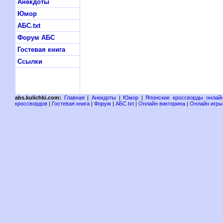
Анекдоты
Юмор
АБС.txt
Форум АБС
Гостевая книга
Ссылки
abs.kulichki.com:
Главная
|
Анекдоты
|
Юмор
|
Японские кроссворды онлай
кроссвордов
|
Гостевая книга
|
Форум
|
АБС.txt
|
Онлайн викторина
|
Онлайн игры