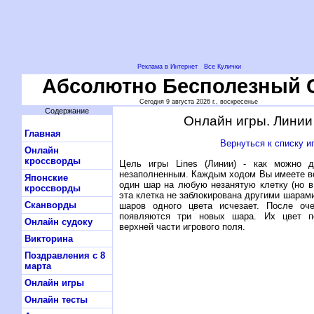
Реклама в Интернет
Все Кулички
Абсолютно Бесполезный 
Сегодня 9 августа 2026 г., воскресенье
Содержание
Онлайн игры. Линии 
Главная
Вернуться к списку и
Онлайн
кроссворды
Цель игры Lines (Линии) - как можно 
незаполненным. Каждым ходом Вы имеете в
Японские
один шар на любую незанятую клетку (но в
кроссворды
эта клетка не заблокирована другими шарами
Сканворды
шаров одного цвета исчезает. После оч
появляются три новых шара. Их цвет п
Онлайн судоку
верхней части игрового поля.
Викторина
Поздравления с 8
марта
Онлайн игры
Онлайн тесты