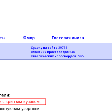
оты
Юмор
Гостевая книга
Судоку на сайте
29764
Японских кроссвордов
548
Классических кроссвордов
7925
тали:
 с крытым кузовом.
 выпуклым узорным