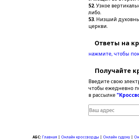
52
. Узкое вертикал
либо.
53
. Низший духовны
церкви.
Ответы на к
нажмите, чтобы пок
Получайте к
Введите свою элект
чтобы ежедневно п
в рассылке
"Кроссв
АБС:
Главная
|
Онлайн кроссворды
|
Онлайн судоку
|
Он