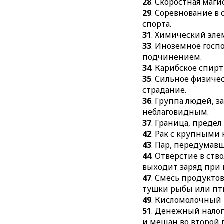
28
. Скоростная маги
29
. Соревнование в 
спорта.
31
. Химический эле
33
. Иноземное госп
подчинением.
34
. Карибское спирт
35
. Сильное физиче
страдание.
36
. Группа людей,
неблаговидным.
37
. Граница, предел
42
. Рак с крупными
43
. Пар, передумав
44
. Отверстие в ств
выходит заряд при 
47
. Смесь продуктов
тушки рыбы или пт
49
. Кисломолочный 
51
. Денежный налог
и мещан во второй п