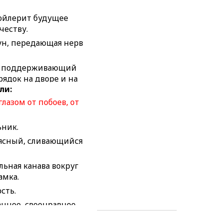
пойлерит будущее
честву.
ун, передающая нерв
, поддерживающий
рядок на дворе и на
ли:
дома.
глазом от побоев, от
нный значительный и
 водный поток.
ьник.
ник, который приехал
 три года назад.
 ясный, сливающийся
ающий американец.
ьная канава вокруг
р альтернативных
амка.
ылиц.
сть.
е истины для
ыгоды.
нное, своенравное
очего цикла какого-