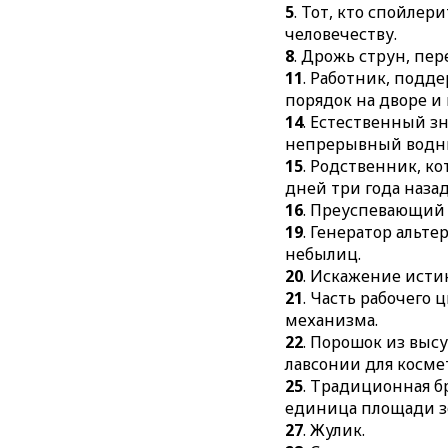
5
. Тот, кто спойлер
человечеству.
8
. Дрожь струн, пе
11
. Работник, под
порядок на дворе и 
14
. Естественный з
непрерывный водны
15
. Родственник, к
дней три года назад
16
. Преуспевающий
19
. Генератор альт
небылиц.
20
. Искажение исти
21
. Часть рабочего 
механизма.
22
. Порошок из выс
лавсонии для косме
25
. Традиционная б
единица площади з
27
. Жулик.