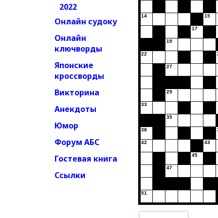
2022
14
15
Онлайн судоку
17
Онлайн
19
ключворды
22
Японские
27
кроссворды
Викторина
29
33
Анекдоты
35
Юмор
38
Форум АБС
42
43
45
Гостевая книга
47
Ссылки
51