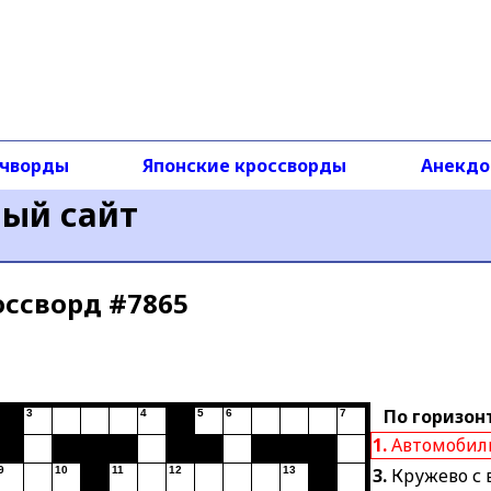
чворды
Японские кроссворды
Анекд
ный сайт
оссворд #7865
По горизон
3
4
5
6
7
1.
Автомобиль
9
10
11
12
13
3.
Кружево с