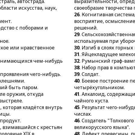
листьях чайно
страль, автострада.
выразительности, опре
вместилище д
области искусства, наук,
своеобразие творчества 
45.
Результат
53.
Низший д
26
. Когнитивная систем
выраженный 
православной
мент.
восприятие, осмысление
46.
Создатель
одство с поборами и
решений.
живого велик
29
. Сельскохозяйственна
48.
Дефект д
ное.
используемая при уборо
превращённы
ское или нравственное
30
. Изгиб в слоях горных
50.
Домашнее
31
. Яйцекладущее млек
осла и кобыл
 занимающихся чем-нибудь
32
. Румынский граф-вам
38
. Набор прав в компью
 проявления чего-нибудь.
39
. Солдат.
 клешнями.
40
. Боевое построение п
ший быть паром.
четырёхугольником.
оле оружия, откуда
41
. Алкалоид, содержащи
выстреле.
чайного куста.
, которая кладётся внутрь
45
. Результат чего-нибу
ицы.
числах.
продукт.
46
. Создатель "Толкового
, взимавшийся с крестьян
великорусского языка".
оловине XIX в.
48
. Дефект древесины, 