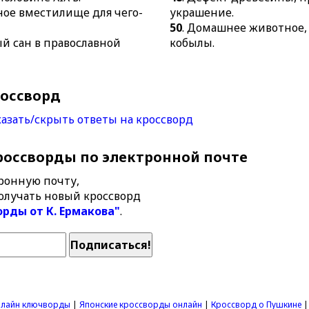
ьное вместилище для чего-
украшение.
50
. Домашнее животное, 
й сан в православной
кобылы.
россворд
азать/скрыть ответы на кроссворд
россворды по электронной почте
ронную почту,
олучать новый кроссворд
орды от К. Ермакова"
.
лайн ключворды
|
Японские кроссворды онлайн
|
Кроссворд о Пушкине