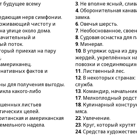
ит будущее всему
3
. Не вполне ясный, сл
36.
Группа л
выразительн
4
. Оборонительная канав
чем-нибудь 
своеобразие 
редающая нерв симфонии.
замка.
37.
Граница, 
26.
Когнитивн
держивающий чистоту и
6
. Овечья шерсть.
чего-нибудь.
обеспечиваю
на улице около дома.
7
. Необоснованное, свое
осмысление 
42.
Рак с кр
начительный и
8
. Судовая оснастка для п
29.
Сельскох
й поток.
9
. Минерал.
43.
Пар, пер
используема
оторый приехал на пару
10
. В упряжи: одна из д
паром.
работах.
.
жердей, укреплённых н
44.
Отверстие
 американец.
повозки и соединяющихс
30.
Изгиб в с
откуда выход
ернативных фактов и
11
. Лиственный лес.
выстреле.
31.
Яйцеклад
12
. В некоторых странах:
47.
Смесь про
32.
Румынски
ны для получения выгоды.
служба.
кладётся вн
цикла какого-либо
13
. Командир, начальник
38.
Набор пр
птицы.
17
. Мелкоплодный родст
системах.
49.
Кисломол
ушенных листьев
18
. Кулинарный конструк
39.
Солдат.
тических целей.
мяса.
51.
Денежный
40.
Боевое п
ританская и американская
22
. Увлечение.
с крестьян и
четырёхугол
емельного надела.
23
. Круг, который крутят
половине XIX 
41.
Алкалоид
24
. Средства художеств
52.
Узкое вер