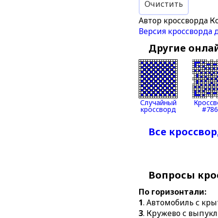
Очистить
Автор кроссворда К
Версия кроссворда 
Другие онла
Случайный
Кроссв
кроссворд
#786
Все кроссвор
Вопросы кро
По горизонтали:
1
. Автомобиль с кр
3
. Кружево с выпук