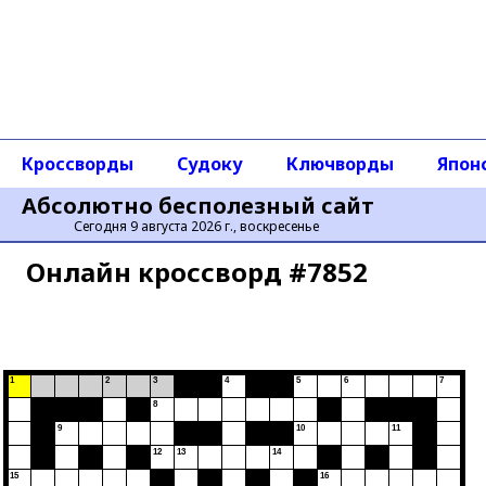
Кроссворды
Судоку
Ключворды
Япон
Абсолютно бесполезный сайт
Сегодня 9 августа 2026 г., воскресенье
Онлайн кроссворд #7852
1
2
3
4
5
6
7
8
9
10
11
12
13
14
15
16