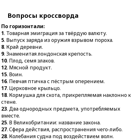
маслом и зажигаемый
распространения чего-
перед иконами.
либо.
Вопросы кроссворда
9.
Почётное звание за
28.
Колебания судна под
заслуги или
По горизонтали:
воздействием волн.
происхождение.
1
. Товарная эмиграция за твёрдую валюту.
29.
В царской армии:
11.
Ветвь мира в клюве
5
. Выпуск заряда из оружия взрывом пороха.
офицерский чин.
знаменитого голубя
8
. Край деревни.
30.
Трос, которым судно
Пикассо.
9
. Знаменитая лондонская крепость.
привязывается к
10
. Плод, семя злаков.
13.
Мост через глубокий
пристани.
12
. Мясной продукт.
овраг, ущелье.
31.
Грамматическая
15
. Воин.
14.
Характер человека,
категория имени.
16
. Певчая птичка с пёстрым оперением.
темперамент.
17
. Церковное крыльцо.
33.
Бесцветная
19.
Сарай или
18
. Кормушка для скота, прикрепляемая наклонно к
жидкость, применяемая
помещение над
стене.
как растворитель и для
конюшней или хлевом
23
. Два однородных предмета, употребляемых
синтеза многих
для хранения сухой
вместе.
органических веществ.
травы.
25
. В Великобритании: название закона.
34.
Специалист,
20.
Языческий божок,
27
. Сфера действия, распространения чего-либо.
получивший среднее
идол, статуя.
28
. Колебания судна под воздействием волн.
специальное