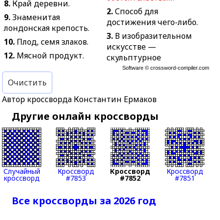
8.
Край деревни.
2.
Способ для
9.
Знаменитая
достижения чего-либо.
лондонская крепость.
3.
В изобразительном
10.
Плод, семя злаков.
искусстве —
12.
Мясной продукт.
скульптурное
изображение
15.
Воин.
Software ©
crossword-compiler.com
человеческого туловища.
Очистить
16.
Певчая птичка с
4.
В армии на боевых и
пёстрым оперением.
Автор кроссворда Константин Ермаков
информационных
17.
Церковное крыльцо.
постах: устройство для
Другие онлайн кроссворды
18.
Кормушка для скота,
отображения воздушной
прикрепляемая
и морской обстановки.
наклонно к стене.
5.
Сосуд изящной
23.
Два однородных
формы.
предмета,
Случайный
Кроссворд
Кроссворд
Кроссворд
6.
Европейская страна
употребляемых вместе.
кроссворд
#7853
#7852
#7851
без выхода к морю.
25.
В Великобритании:
7.
Небольшой сосуд с
Все кроссворды за 2026 год
название закона.
фитилём, наполняемый
27.
Сфера действия,