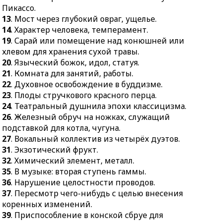
Пикассо.
деятельности в какой-
13
. Мост через глубокий овраг, ущелье.
нибудь области.
14
. Характер человека, темперамент.
47.
Безукоризненный
19
. Сарай или помещение над конюшней или
вид.
хлевом для хранения сухой травы.
20
. Языческий божок, идол, статуя.
21
. Комната для занятий, работы.
22
. Духовное освобождение в буддизме.
23
. Плоды стручкового красного перца.
24
. Театральный душнила эпохи классицизма.
26
. Железный обруч на ножках, служащий
подставкой для котла, чугуна.
27
. Вокальный коллектив из четырёх дуэтов.
31
. Экзотический фрукт.
32
. Химический элемент, металл.
35
. В музыке: вторая ступень гаммы.
36
. Нарушение целостности проводов.
37
. Пересмотр чего-нибудь с целью внесения
коренных изменений.
39
. Приспособление в конской сбруе для