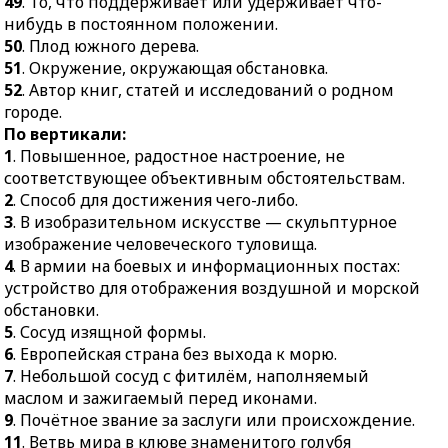
49
. То, что поддерживает или удерживает что-
элемент, металл.
46.
Пластичная
нибудь в постоянном положении.
антифрикционная
35.
В музыке: вторая
50
. Плод южного дерева.
смазка.
ступень гаммы.
51
. Окружение, окружающая обстановка.
48.
Единица
36.
Нарушение
52
. Автор книг, статей и исследований о родном
напряжения.
целостности проводов.
городе.
49.
То, что
37.
Пересмотр чего-
По вертикали:
поддерживает или
нибудь с целью
1
. Повышенное, радостное настроение, не
удерживает что-нибудь
внесения коренных
соответствующее объективным обстоятельствам.
в постоянном
изменений.
2
. Способ для достижения чего-либо.
положении.
3
. В изобразительном искусстве — скульптурное
39.
Приспособление в
50.
Плод южного дерева.
изображение человеческого туловища.
конской сбруе для
4
. В армии на боевых и информационных постах:
направления движения
51.
Окружение,
устройство для отображения воздушной и морской
животного.
окружающая обстановка.
обстановки.
40.
Разновидность
52.
Автор книг, статей и
5
. Сосуд изящной формы.
барометра.
исследований о родном
6
. Европейская страна без выхода к морю.
городе.
41.
Накопительный
7
. Небольшой сосуд с фитилём, наполняемый
водонагреватель.
маслом и зажигаемый перед иконами.
43.
Род войск.
9
. Почётное звание за заслуги или происхождение.
11
. Ветвь мира в клюве знаменитого голубя
46.
Продолжительность