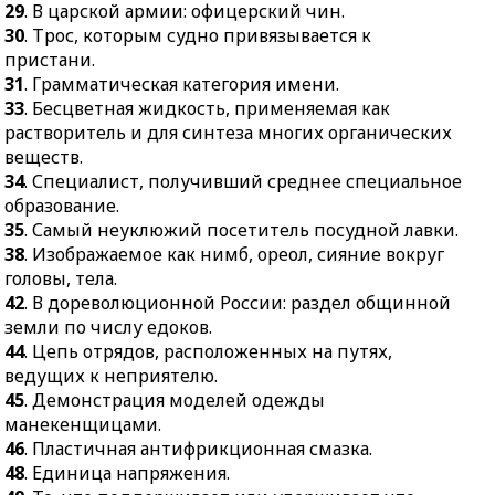
29
. В царской армии: офицерский чин.
21.
Комната для занятий,
образование.
30
. Трос, которым судно привязывается к
работы.
35.
Самый неуклюжий
пристани.
22.
Духовное
посетитель посудной
31
. Грамматическая категория имени.
освобождение в
лавки.
33
. Бесцветная жидкость, применяемая как
буддизме.
растворитель и для синтеза многих органических
38.
Изображаемое как
23.
Плоды стручкового
веществ.
нимб, ореол, сияние
красного перца.
34
. Специалист, получивший среднее специальное
вокруг головы, тела.
24.
Театральный
образование.
42.
В дореволюционной
душнила эпохи
35
. Самый неуклюжий посетитель посудной лавки.
России: раздел
классицизма.
38
. Изображаемое как нимб, ореол, сияние вокруг
общинной земли по
головы, тела.
26.
Железный обруч на
числу едоков.
42
. В дореволюционной России: раздел общинной
ножках, служащий
44.
Цепь отрядов,
земли по числу едоков.
подставкой для котла,
расположенных на
44
. Цепь отрядов, расположенных на путях,
чугуна.
путях, ведущих к
ведущих к неприятелю.
27.
Вокальный коллектив
неприятелю.
45
. Демонстрация моделей одежды
из четырёх дуэтов.
45.
Демонстрация
манекенщицами.
31.
Экзотический фрукт.
моделей одежды
46
. Пластичная антифрикционная смазка.
манекенщицами.
48
. Единица напряжения.
32.
Химический