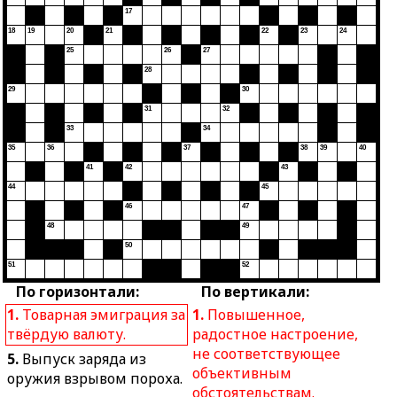
17
18
19
20
21
22
23
24
25
26
27
28
29
30
31
32
33
34
35
36
37
38
39
40
41
42
43
44
45
46
47
48
49
50
51
52
По горизонтали:
По вертикали:
1.
Товарная эмиграция за
1.
Повышенное,
твёрдую валюту.
радостное настроение,
не соответствующее
5.
Выпуск заряда из
объективным
оружия взрывом пороха.
обстоятельствам.