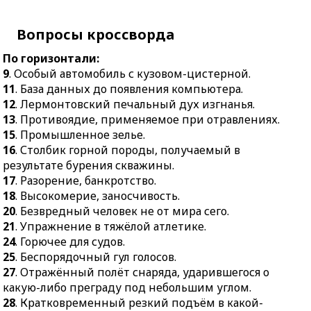
тяжёлой атлетике.
14.
Певец, обладающий
24.
Вопросы кроссворда
Горючее для судов.
высоким голосом.
25.
Беспорядочный гул
15.
Униформа врача или
По горизонтали:
голосов.
учёного.
9
. Особый автомобиль с кузовом-цистерной.
27.
Отражённый полёт
19.
Позвоночное водное
11
. База данных до появления компьютера.
снаряда, ударившегося о
животное с
12
. Лермонтовский печальный дух изгнанья.
какую-либо преграду
конечностями в виде
13
. Противоядие, применяемое при отравлениях.
под небольшим углом.
плавников.
15
. Промышленное зелье.
16
. Столбик горной породы, получаемый в
28.
Кратковременный
20.
Средневековая
результате бурения скважины.
резкий подъём в какой-
пандемия.
17
. Разорение, банкротство.
нибудь деятельности.
22.
Южное дерево с
18
. Высокомерие, заносчивость.
29.
Треножник, к
пирамидальной кроной.
20
. Безвредный человек не от мира сего.
которому
23.
Очень маленькая
21
. Упражнение в тяжёлой атлетике.
подвешивается котёл.
птичка, отличающаяся
24
. Горючее для судов.
30.
Глубоко врезавшийся
яркостью и красотой
25
. Беспорядочный гул голосов.
в берег залив со стоячей,
оперения.
27
. Отражённый полёт снаряда, ударившегося о
непроточной водой.
24.
Отрезок,
какую-либо преграду под небольшим углом.
31.
Ароматный порошок
соединяющий вершину
28
. Кратковременный резкий подъём в какой-