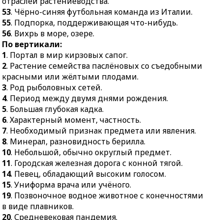
отраслей растениеводства.
птица.
статьи.
53
. Чёрно-синяя футбольная команда из Италии.
47.
Громкий шум от
38.
Растение,
55
. Подпорка, поддерживающая что-нибудь.
множества голосов.
заменяющее пальму в
56
. Вихрь в море, озере.
48.
Утолщённая тупая
православном
По вертикали:
часть острого орудия.
празднике.
1
. Портал в мир кирзовых сапог.
49.
Древний
2
. Растение семейства паслёновых со съедобными
39.
Зона
предшественник
красными или жёлтыми плодами.
распространения
современной плиты.
3
. Род рыболовных сетей.
явления.
4
. Период между двумя днями рождения.
51.
Музыкальная фраза,
41.
Молитвенно-
5
. Большая глубокая кадка.
короткий сигнал
хвалебное песнопение.
6
. Характерный момент, частность.
торжественного
43.
Большой бурый
7
. Необходимый признак предмета или явления.
характера.
рогатый жук.
8
. Минерал, разновидность берилла.
52.
Учёный,
45.
Морское судно с
10
. Небольшой, обычно округлый предмет.
специализирующийся в
косыми парусами.
11
. Городская железная дорога с конной тягой.
одной из отраслей
14
. Певец, обладающий высоким голосом.
46.
Распределение
растениеводства.
15
. Униформа врача или учёного.
семян в верхнем слое
53.
Чёрно-синяя
19
. Позвоночное водное животное с конечностями
почвы для их
футбольная команда из
в виде плавников.
прорастания.
Италии.
20
. Средневековая пандемия.