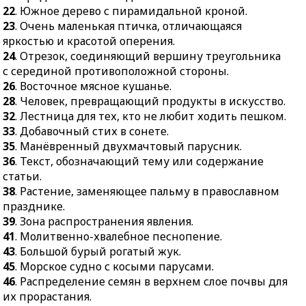
48.
Орудие, средство.
22
. Южное дерево с пирамидальной кроной.
55.
Подпорка,
50.
Совокупность генов,
23
. Очень маленькая птичка, отличающаяся
поддерживающая что-
содержащихся в
яркостью и красотой оперения.
нибудь.
одинарном наборе
24
. Отрезок, соединяющий вершину треугольника
56.
Вихрь в море, озере.
хромосом клетки.
с серединой противоположной стороны.
26
. Восточное мясное кушанье.
53.
Буква латинского
28
. Человек, превращающий продукты в искусство.
алфавита.
32
. Лестница для тех, кто не любит ходить пешком.
54.
Глубокая и длинная
33
. Добавочный стих в сонете.
впадина в земле.
35
. Манёвренный двухмачтовый парусник.
36
. Текст, обозначающий тему или содержание
статьи.
38
. Растение, заменяющее пальму в православном
празднике.
39
. Зона распространения явления.
41
. Молитвенно-хвалебное песнопение.
43
. Большой бурый рогатый жук.
45
. Морское судно с косыми парусами.
46
. Распределение семян в верхнем слое почвы для
их прорастания.