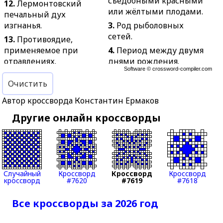
съедобными красными
12.
Лермонтовский
или жёлтыми плодами.
печальный дух
изгнанья.
3.
Род рыболовных
сетей.
13.
Противоядие,
применяемое при
4.
Период между двумя
отравлениях.
днями рождения.
Software ©
crossword-compiler.com
15.
Промышленное
5.
Большая глубокая
Очистить
зелье.
кадка.
16.
Столбик горной
6.
Характерный момент,
Автор кроссворда Константин Ермаков
породы, получаемый в
частность.
Другие онлайн кроссворды
результате бурения
7.
Необходимый
скважины.
признак предмета или
17.
Разорение,
явления.
банкротство.
8.
Минерал,
18.
Высокомерие,
разновидность берилла.
Случайный
Кроссворд
Кроссворд
Кроссворд
кроссворд
#7620
#7619
#7618
заносчивость.
10.
Небольшой, обычно
20.
Безвредный человек
округлый предмет.
Все кроссворды за 2026 год
не от мира сего.
11.
Городская железная
21.
Упражнение в
дорога с конной тягой.