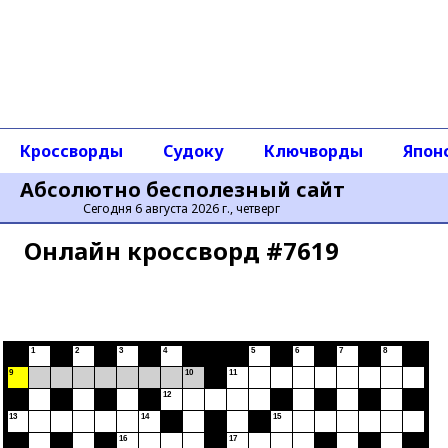
Кроссворды
Судоку
Ключворды
Япон
Абсолютно бесполезный сайт
Сегодня 6 августа 2026 г., четверг
Онлайн кроссворд #7619
1
2
3
4
5
6
7
8
9
10
11
12
13
14
15
16
17