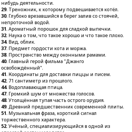
для сладкой выпечки.
треугольника с
нибудь деятельности.
серединой
29
. Треножник, к которому подвешивается котёл.
32.
Наука о том, что
противоположной
30
. Глубоко врезавшийся в берег залив со стоячей,
такое хорошо и что
стороны.
непроточной водой.
такое плохо.
31
. Ароматный порошок для сладкой выпечки.
26.
Восточное мясное
34.
Вид, облик.
32
. Наука о том, что такое хорошо и что такое плохо.
кушанье.
37.
Предмет гордости
34
. Вид, облик.
28.
Человек,
кота и моржа.
37
. Предмет гордости кота и моржа.
превращающий
38
. Пространство между оконными рамами.
38.
Пространство между
продукты в искусство.
40
. Главный герой фильма "Джанго
оконными рамами.
32.
Лестница для тех,
освобождённый".
40.
Главный герой
кто не любит ходить
41
. Координаты для доставки пиццы и писем.
фильма "Джанго
пешком.
42
. 71 сантиметр из прошлого.
освобождённый".
44
. Водоплавающая птица.
33.
Добавочный стих в
41.
Координаты для
47
. Громкий шум от множества голосов.
сонете.
доставки пиццы и
48
. Утолщённая тупая часть острого орудия.
35.
Манёвренный
писем.
49
. Древний предшественник современной плиты.
двухмачтовый
42.
71 сантиметр из
51
. Музыкальная фраза, короткий сигнал
парусник.
прошлого.
торжественного характера.
36.
Текст, обозначающий
52
. Учёный, специализирующийся в одной из
44.
Водоплавающая
тему или содержание