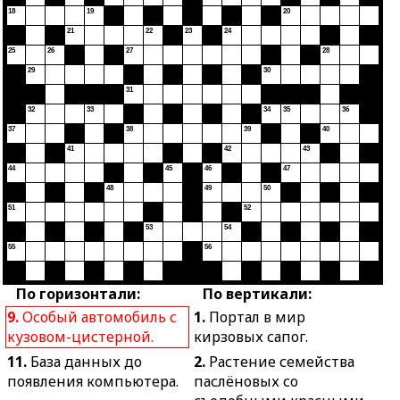
18
19
20
21
22
23
24
25
26
27
28
29
30
31
32
33
34
35
36
37
38
39
40
41
42
43
44
45
46
47
48
49
50
51
52
53
54
55
56
По горизонтали:
По вертикали:
9.
Особый автомобиль с
1.
Портал в мир
кузовом-цистерной.
кирзовых сапог.
11.
База данных до
2.
Растение семейства
появления компьютера.
паслёновых со