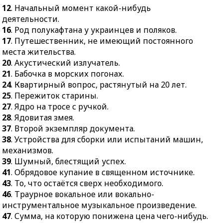
12
. Начальный момент какой-нибудь
прибор для
деятельности.
непосредственного
16
. Род полукафтана у украинцев и поляков.
измерения
17
. Путешественник, не имеющий постоянного
сопротивления.
места жительства.
20
. Акустический излучатель.
21
. Бабочка в морских погонах.
24
. Квартирный вопрос, растянутый на 20 лет.
25
. Пережиток старины.
27
. Ядро на тросе с ручкой.
28
. Ядовитая змея.
37
. Второй экземпляр документа.
38
. Устройства для сборки или испытаний машин,
механизмов.
39
. Шумный, блестящий успех.
41
. Обрядовое купание в священном источнике.
43
. То, что остаётся сверх необходимого.
46
. Траурное вокальное или вокально-
инструментальное музыкальное произведение.
47
. Сумма, на которую понижена цена чего-нибудь.