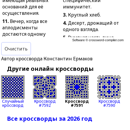
имеющая реальных
специфический
оснований для её
иммунитет.
осуществления.
3.
Круглый хлеб.
11.
Вечер, когда все
4.
Десерт, дрожащий от
аплодисменты
одного взгляда.
достаются одному
5.
Румяная часть лица.
актёру.
Software ©
crossword-compiler.com
6.
Возможность
13.
Собранные факты,
Очистить
опасности, неудачи.
данные и источники
Автор кроссворда Константин Ермаков
8.
Перевозка грузов без
для подготовки работы.
перегрузок на
Другие онлайн кроссворды
14.
Одна сторона листа
промежуточных
бумаги в тетради.
станциях.
15.
Каменный выступ у
9.
Пересадка черенка,
русской печки, на
почки на другое
котором можно спать.
растение.
Случайный
Кроссворд
Кроссворд
Кроссворд
18.
Покупатель
кроссворд
#7592
#7591
#7590
10.
Большой кривой
вагонными партиями.
турецкий кинжал.
Все кроссворды за 2026 год
19.
Торговля для тех,
11.
Горизонтальный
кому не нужен целый
брус, служащий связью