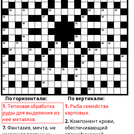
20
21
22
23
24
25
26
27
28
29
30
31
32
33
34
35
36
37
38
39
40
41
42
43
44
45
46
47
48
49
50
51
52
53
54
55
56
57
58
59
60
61
По горизонтали:
По вертикали:
1.
Тепловая обработка
1.
Рыба семейства
руды для выделения из
карповых.
неё металлов.
2.
Компонент крови,
7.
Фантазия, мечта, не
обеспечивающий