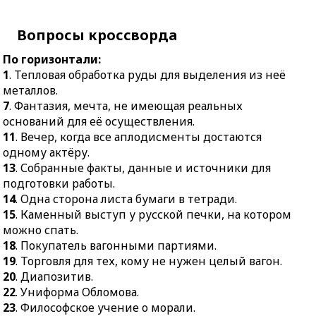
вагон.
между стенами.
20.
Диапозитив.
Вопросы кроссворда
12.
Начальный момент
22.
Униформа Обломова.
какой-нибудь
По горизонтали:
23.
Философское учение
деятельности.
1
. Тепловая обработка руды для выделения из неё
о морали.
16.
Род полукафтана у
металлов.
26.
Роман Э. Л. Войнич.
украинцев и поляков.
7
. Фантазия, мечта, не имеющая реальных
29.
Мужской костюм.
17.
Путешественник, не
оснований для её осуществления.
имеющий постоянного
11
. Вечер, когда все аплодисменты достаются
30.
Двигатель.
места жительства.
одному актёру.
31.
Стихотворение из
13
. Собранные факты, данные и источники для
20.
Акустический
пятнадцати строк со
подготовки работы.
излучатель.
сложным чередованием
14
. Одна сторона листа бумаги в тетради.
рифм.
21.
Бабочка в морских
15
. Каменный выступ у русской печки, на котором
погонах.
32.
Детское учреждение
можно спать.
для малышей до трёх
24.
Квартирный вопрос,
18
. Покупатель вагонными партиями.
лет.
растянутый на 20 лет.
19
. Торговля для тех, кому не нужен целый вагон.
33.
Элемент ходовой
25.
Пережиток старины.
20
. Диапозитив.
части бульдозера.
22
. Униформа Обломова.
27.
Ядро на тросе с
23
. Философское учение о морали.
34.
Оратор, говорящий
ручкой.