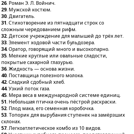
26
. Роман Э. Л. Войнич.
много и высокопарно.
28.
Ядовитая змея.
29
. Мужской костюм.
35.
Мелкие круглые или
37.
Второй экземпляр
30
. Двигатель.
овальные сладости,
документа.
31
. Стихотворение из пятнадцати строк со
покрытые сахарной
сложным чередованием рифм.
38.
Устройства для
глазурью.
32
. Детское учреждение для малышей до трёх лет.
сборки или испытаний
36.
Жидкость — основа
33
. Элемент ходовой части бульдозера.
машин, механизмов.
жизни.
34
. Оратор, говорящий много и высокопарно.
39.
Шумный, блестящий
35
. Мелкие круглые или овальные сладости,
40.
Поставщица
успех.
покрытые сахарной глазурью.
полезного молока.
41.
Обрядовое купание в
36
. Жидкость — основа жизни.
42.
Сладкий сдобный
священном источнике.
40
. Поставщица полезного молока.
хлеб.
43.
То, что остаётся сверх
42
. Сладкий сдобный хлеб.
44.
Узкий поток газа.
необходимого.
44
. Узкий поток газа.
45.
Мера веса в
45
. Мера веса в международной системе единиц.
46.
Траурное вокальное
международной
51
. Небольшая птичка очень пёстрой раскраски.
или вокально-
системе единиц.
52
. Плод мака, его семенная коробочка.
инструментальное
53
. Топорик для вырубания ступенек на замёрзших
51.
Небольшая птичка
музыкальное
склонах.
очень пёстрой
произведение.
57
. Легкоатлетическое комбо из 10 видов.
раскраски.
47.
Сумма, на которую