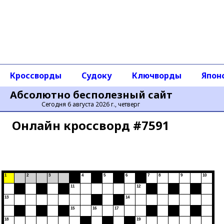
Кроссворды
Судоку
Ключворды
Япон
Абсолютно бесполезный сайт
Сегодня 6 августа 2026 г., четверг
Онлайн кроссворд #7591
1
2
3
4
5
6
7
8
9
10
11
12
13
14
15
16
17
18
19