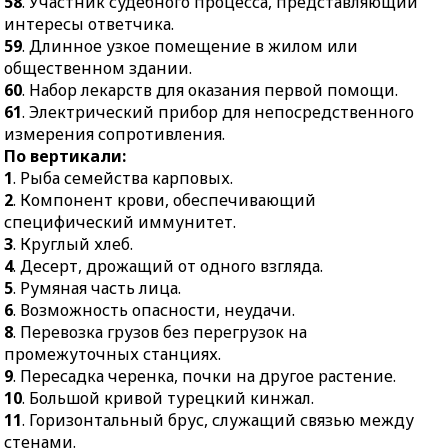
58
. Участник судебного процесса, представляющий
52.
Плод мака, его
понижена цена чего-
интересы ответчика.
семенная коробочка.
нибудь.
59
. Длинное узкое помещение в жилом или
53.
Топорик для
48.
Птичья западня из
общественном здании.
вырубания ступенек на
верёвочной петли.
60
. Набор лекарств для оказания первой помощи.
замёрзших склонах.
49.
Строение для
61
. Электрический прибор для непосредственного
57.
Легкоатлетическое
хранения зерна,
измерения сопротивления.
комбо из 10 видов.
припасов.
По вертикали:
1
. Рыба семейства карповых.
58.
Участник судебного
50.
Управляющий
2
. Компонент крови, обеспечивающий
процесса,
финансовым
специфический иммунитет.
представляющий
учреждением.
3
. Круглый хлеб.
интересы ответчика.
54.
Хищный пушной
4
. Десерт, дрожащий от одного взгляда.
59.
Длинное узкое
зверёк.
5
. Румяная часть лица.
помещение в жилом
55.
Среда обитания
6
. Возможность опасности, неудачи.
или общественном
клерков.
8
. Перевозка грузов без перегрузок на
здании.
промежуточных станциях.
56.
Рисунок, являющийся
60.
Набор лекарств для
9
. Пересадка черенка, почки на другое растение.
сочетанием линий,
оказания первой
10
. Большой кривой турецкий кинжал.
красок, теней.
помощи.
11
. Горизонтальный брус, служащий связью между
стенами.
61.
Электрический