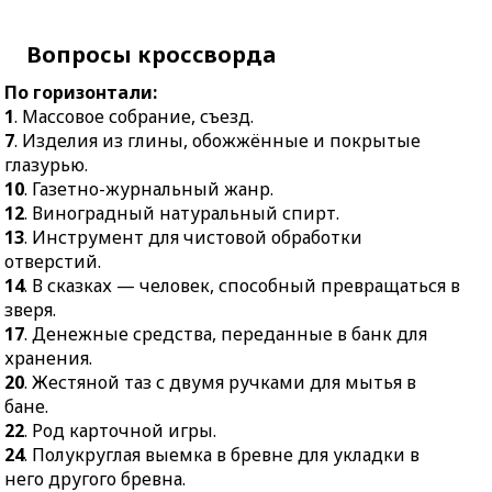
30.
Проводник
в бревне для укладки в
электричества.
него другого бревна.
Вопросы кроссворда
32.
Загородный летний
25.
Большое стоячее
дом.
По горизонтали:
зеркало.
33.
Самый
1
. Массовое собрание, съезд.
26.
Лесная птица
стеснительный житель
7
. Изделия из глины, обожжённые и покрытые
семейства фазановых.
Гималаев.
глазурью.
27.
Элемент
10
. Газетно-журнальный жанр.
37.
Совокупность
конструкции,
12
. Виноградный натуральный спирт.
событий, в которых
обеспечивающий
13
. Инструмент для чистовой обработки
раскрывается основное
жёсткость и прочность.
отверстий.
содержание
14
. В сказках — человек, способный превращаться в
28.
Вращающаяся печь
художественного
зверя.
для получения стали из
произведения.
17
. Денежные средства, переданные в банк для
расплавленного чугуна.
38.
Короткая басня.
хранения.
29.
Древняя рукопись.
40.
В оптических
20
. Жестяной таз с двумя ручками для мытья в
31.
Строительный
приборах — стекло,
бане.
материал для мышц и
обращённое к глазу
22
. Род карточной игры.
омлетов.
наблюдателя.
24
. Полукруглая выемка в бревне для укладки в
32.
Злой или добрый дух
41.
Отрицательно
него другого бревна.