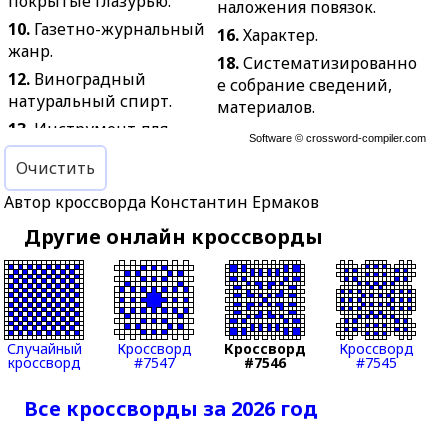
покрытые глазурью.
наложения повязок.
10.
Газетно-журнальный
16.
Характер.
жанр.
18.
Систематизированно
12.
Виноградный
е собрание сведений,
натуральный спирт.
материалов.
13.
Инструмент для
19.
Управляющий
Software ©
crossword-compiler.com
чистовой обработки
хозяйством в
Очистить
отверстий.
помещичьих имениях и
14.
В сказках — человек,
городских особняках в
Автор кроссворда Константин Ермаков
способный
России.
Другие онлайн кроссворды
превращаться в зверя.
20.
Бродячий музыкант.
17.
Денежные средства,
21.
Возведение на
переданные в банк для
царство.
хранения.
23.
Сказочный дом с
20.
Жестяной таз с двумя
Случайный
Кроссворд
Кроссворд
Кроссворд
проблемами
кроссворд
#7547
#7546
#7545
ручками для мытья в
перенаселения.
бане.
24.
Рукоятка ручного
Все кроссворды за 2026 год
22.
Род карточной игры.
орудия.
24.
Полукруглая выемка