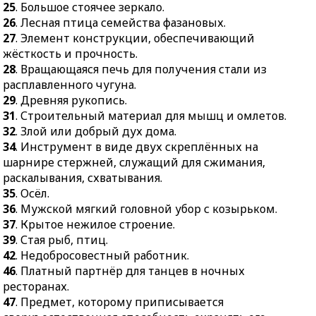
дома.
заряженный электрод.
25
. Большое стоячее зеркало.
26
. Лесная птица семейства фазановых.
34.
Инструмент в виде
42.
Льняная суровая или
27
. Элемент конструкции, обеспечивающий
двух скреплённых на
белёная ткань
жёсткость и прочность.
шарнире стержней,
полотняного
28
. Вращающаяся печь для получения стали из
служащий для
переплетения.
расплавленного чугуна.
сжимания,
43.
Открытый прилавок
29
. Древняя рукопись.
раскалывания,
для торговли на улице.
31
. Строительный материал для мышц и омлетов.
схватывания.
44.
Железная маска,
32
. Злой или добрый дух дома.
35.
Осёл.
защищающая лицо от
34
. Инструмент в виде двух скреплённых на
36.
Мужской мягкий
пламени, искр.
шарнире стержней, служащий для сжимания,
головной убор с
раскалывания, схватывания.
45.
Хлебное изделие из
козырьком.
35
. Осёл.
пшеничной муки.
36
. Мужской мягкий головной убор с козырьком.
37.
Крытое нежилое
37
. Крытое нежилое строение.
строение.
39
. Стая рыб, птиц.
39.
Стая рыб, птиц.
42
. Недобросовестный работник.
42.
Недобросовестный
46
. Платный партнёр для танцев в ночных
работник.
ресторанах.
46.
Платный партнёр
47
. Предмет, которому приписывается
для танцев в ночных