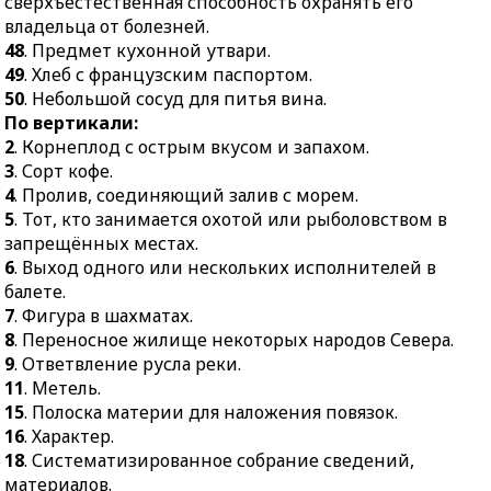
сверхъестественная способность охранять его
ресторанах.
владельца от болезней.
48
. Предмет кухонной утвари.
47.
Предмет, которому
49
. Хлеб с французским паспортом.
приписывается
50
. Небольшой сосуд для питья вина.
сверхъестественная
По вертикали:
способность охранять
2
. Корнеплод с острым вкусом и запахом.
его владельца от
3
. Сорт кофе.
болезней.
4
. Пролив, соединяющий залив с морем.
48.
Предмет кухонной
5
. Тот, кто занимается охотой или рыболовством в
утвари.
запрещённых местах.
49.
Хлеб с французским
6
. Выход одного или нескольких исполнителей в
паспортом.
балете.
50.
Небольшой сосуд для
7
. Фигура в шахматах.
питья вина.
8
. Переносное жилище некоторых народов Севера.
9
. Ответвление русла реки.
11
. Метель.
15
. Полоска материи для наложения повязок.
16
. Характер.
18
. Систематизированное собрание сведений,
материалов.