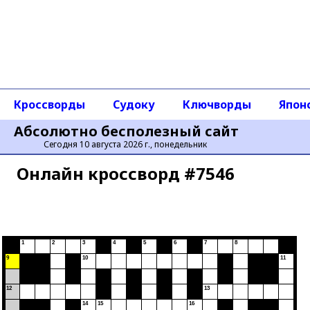
Кроссворды
Судоку
Ключворды
Япон
Абсолютно бесполезный сайт
Сегодня 10 августа 2026 г., понедельник
Онлайн кроссворд #7546
1
2
3
4
5
6
7
8
9
10
11
2.
Корнеплод с острым
12
13
вкусом и запахом.
14
15
16