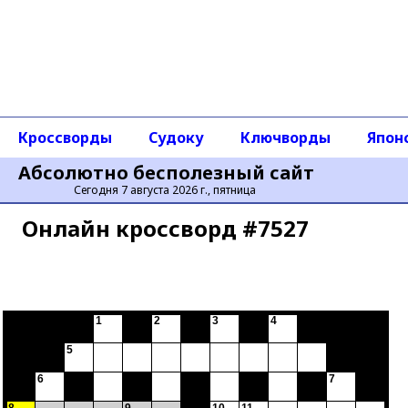
Кроссворды
Судоку
Ключворды
Япон
Абсолютно бесполезный сайт
Сегодня 7 августа 2026 г., пятница
Онлайн кроссворд #7527
1
2
3
4
5
6
7