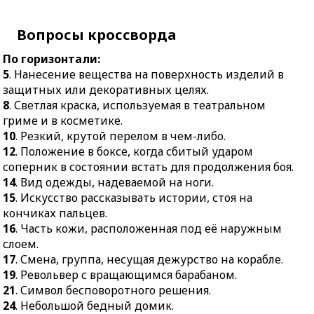
18.
Блестящий успех,
17.
Смена, группа,
торжество.
Вопросы кроссворда
несущая дежурство на
20.
Автор самых смелых
корабле.
По горизонтали:
комментариев в
19.
Револьвер с
5
. Нанесение вещества на поверхность изделий в
интернете.
вращающимся
защитных или декоративных целях.
22.
Резная или крашеная
барабаном.
8
. Светлая краска, используемая в театральном
планка для
21.
Символ
гриме и в косметике.
изготовления рамок.
бесповоротного
10
. Резкий, крутой перелом в чем-либо.
23.
Мелкое двукрылое
решения.
12
. Положение в боксе, когда сбитый ударом
насекомое с остро
соперник в состоянии встать для продолжения боя.
24.
Небольшой бедный
жалящим хоботком.
14
. Вид одежды, надеваемой на ноги.
домик.
15
. Искусство рассказывать истории, стоя на
25.
Свиное копчёное
кончиках пальцев.
бедро.
16
. Часть кожи, расположенная под её наружным
26.
Требование, приказ,
слоем.
закон.
17
. Смена, группа, несущая дежурство на корабле.
19
. Револьвер с вращающимся барабаном.
21
. Символ бесповоротного решения.
24
. Небольшой бедный домик.