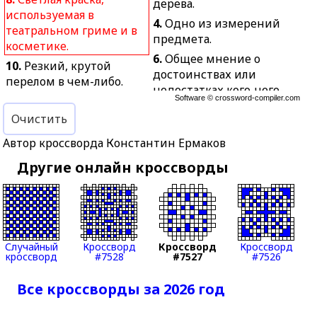
дерева.
используемая в
4.
Одно из измерений
театральном гриме и в
предмета.
косметике.
6.
Общее мнение о
10.
Резкий, крутой
достоинствах или
перелом в чем-либо.
недостатках кого-чего-
12.
Положение в боксе,
Software ©
crossword-compiler.com
нибудь.
когда сбитый ударом
Очистить
7.
Писатель, публицист.
соперник в состоянии
Автор кроссворда Константин Ермаков
9.
Временное
встать для продолжения
ограничение
боя.
Другие онлайн кроссворды
передвижения граждан
14.
Вид одежды,
для предотвращения
надеваемой на ноги.
эпидемий.
15.
Искусство
11.
Инструмент для
рассказывать истории,
ручного строгания
Случайный
Кроссворд
Кроссворд
Кроссворд
стоя на кончиках
кроссворд
#7528
#7527
#7526
древесины.
пальцев.
13.
Род конных
16.
Часть кожи,
Все кроссворды за 2026 год
ипподромных
расположенная под её
состязаний.
наружным слоем.