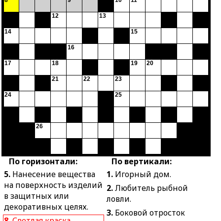
8
9
10
11
12
13
14
15
16
17
18
19
20
21
22
23
24
25
26
По горизонтали:
По вертикали:
5.
Нанесение вещества
1.
Игорный дом.
на поверхность изделий
2.
Любитель рыбной
в защитных или
ловли.
декоративных целях.
3.
Боковой отросток
8.
Светлая краска,