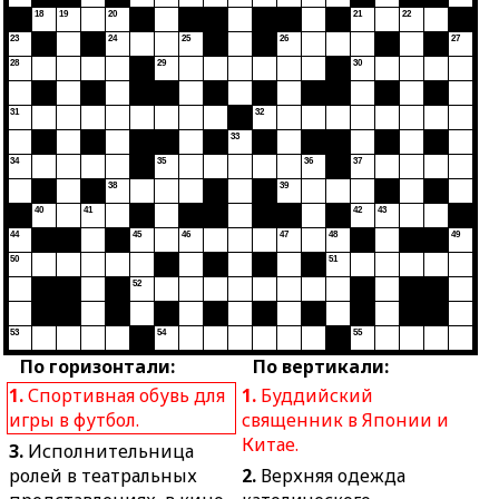
18
19
20
21
22
23
24
25
26
27
28
29
30
31
32
33
34
35
36
37
38
39
40
41
42
43
44
45
46
47
48
49
50
51
52
53
54
55
По горизонтали:
По вертикали:
1.
Спортивная обувь для
1.
Буддийский
игры в футбол.
священник в Японии и
Китае.
3.
Исполнительница
ролей в театральных
2.
Верхняя одежда