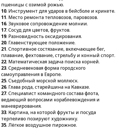
45.
Категория, разряд.
пшеницы с озимой рожью.
54.
Пища,
46.
Количественное
10
. Инструмент для ударов в бейсболе и крикете.
приготовленная для
содержание золота,
11
. Место ремонта тепловозов, паровозов.
приёма утром.
серебра и платины в
16
. Звуковое сопровождение молнии.
55.
Плоскодонное судно
лигатурном сплаве.
17
. Сосуд для цветов, фруктов.
или плот для переправы
47.
Доказательство.
19
. Разновидность оксидирования.
через реку.
20
. Главенствующее положение.
48.
Оконный переплёт
21
. Спортивное состязание, включающее бег,
вместе со стеклом.
плавание, фехтование, стрельбу и конный спорт.
49.
Плата за оказанные
22
. Математическая задача поиска корней.
услуги, работу.
23
. Средневековая форма городского
самоуправления в Европе.
25
. Съедобный морской моллюск.
26
. Глава рода, старейшина на Кавказе.
27
. Специалист командного состава флота,
ведающий вопросами кораблевождения и
маневрирования.
33
. Картина, на которой фрукты и посуда
терпеливо позируют художнику.
35
. Лёгкое воздушное пирожное.