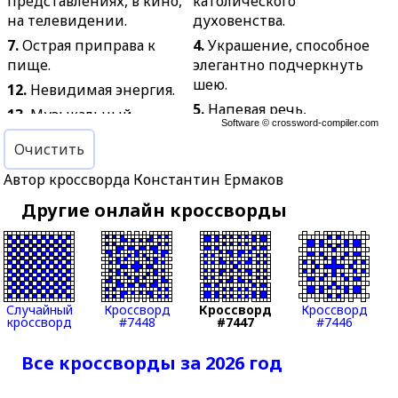
представлениях, в кино,
католического
на телевидении.
духовенства.
7.
Острая приправа к
4.
Украшение, способное
пище.
элегантно подчеркнуть
шею.
12.
Невидимая энергия.
5.
Напевая речь,
13.
Музыкальный
Software ©
crossword-compiler.com
входящая в вокально-
фальстарт.
музыкальное
Очистить
14.
Крытая галерея с
произведение.
торговыми
Автор кроссворда Константин Ермаков
6.
В США, Франции:
помещениями.
Другие онлайн кроссворды
верхняя
15.
Учреждение
законодательная палата
информационного,
парламента.
посреднического
8.
Дипломатический
характера.
представитель,
18.
Замкнутое
Случайный
Кроссворд
Кроссворд
Кроссворд
назначаемый в какой-
кроссворд
#7448
#7447
#7446
яйцевидное очертание
либо город
чего-нибудь.
иностранного
Все кроссворды за 2026 год
21.
Сельскохозяйственно
государства.
е орудие для