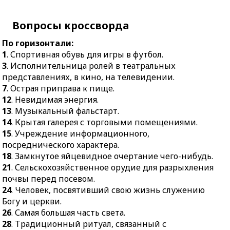
9.
Смешанный посев на
разрыхления почвы
одном поле озимой
перед посевом.
пшеницы с озимой
Вопросы кроссворда
24.
Человек,
рожью.
По горизонтали:
посвятивший свою
10.
Инструмент для
1
. Спортивная обувь для игры в футбол.
жизнь служению Богу и
ударов в бейсболе и
3
. Исполнительница ролей в театральных
церкви.
крикете.
представлениях, в кино, на телевидении.
26.
Самая большая часть
11.
Место ремонта
7
. Острая приправа к пище.
света.
тепловозов, паровозов.
12
. Невидимая энергия.
28.
Традиционный
13
. Музыкальный фальстарт.
16.
Звуковое
ритуал, связанный с
14
. Крытая галерея с торговыми помещениями.
сопровождение молнии.
религиозными
15
. Учреждение информационного,
17.
Сосуд для цветов,
верованиями.
посреднического характера.
фруктов.
29.
Съёмная или
18
. Замкнутое яйцевидное очертание чего-нибудь.
19.
Разновидность
пришитая нагрудная
21
. Сельскохозяйственное орудие для разрыхления
оксидирования.
вставка на мужскую
почвы перед посевом.
рубашку или женское
20.
Главенствующее
24
. Человек, посвятивший свою жизнь служению
платье.
положение.
Богу и церкви.
26
. Самая большая часть света.
30.
Историческое
21.
Спортивное
28
. Традиционный ритуал, связанный с
название большой
состязание, включающее