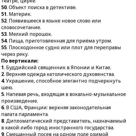
театре, цирке.
полукругом.
33.
Картина, на которой
50
. Объект поиска в детективе.
фрукты и посуда
51
. Материк.
39.
Пресноводная рыба
терпеливо позируют
52
. Появившееся в языке новое слово или
семейства карповых.
художнику.
словосочетание.
40.
Нечто важное,
53
. Мелкий порошок.
35.
Лёгкое воздушное
нужное.
54
. Пища, приготовленная для приёма утром.
пирожное.
42.
Средство утешения,
55
. Плоскодонное судно или плот для переправы
36.
Область
душевного успокоения.
через реку.
деятельности, в которой
45.
Совокупность
По вертикали:
мало конкурентов.
произведений,
1
. Буддийский священник в Японии и Китае.
41.
Крупное
исполняемых в театре,
2
. Верхняя одежда католического духовенства.
быстроходное
цирке.
4
. Украшение, способное элегантно подчеркнуть
транспортное судно.
шею.
50.
Объект поиска в
43.
Род музыки с
5
. Напевая речь, входящая в вокально-музыкальное
детективе.
преобладанием
произведение.
51.
Материк.
эмоциональных
6
. В США, Франции: верхняя законодательная
52.
Появившееся в языке
элементов.
палата парламента.
новое слово или
8
. Дипломатический представитель, назначаемый
44.
Долгополая меховая
словосочетание.
в какой-либо город иностранного государства.
шуба.
53.
Мелкий порошок.
9
. Смешанный посев на одном поле озимой