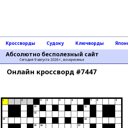
Кроссворды
Судоку
Ключворды
Япон
Абсолютно бесполезный сайт
Сегодня 9 августа 2026 г., воскресенье
Онлайн кроссворд #7447
1
2
3
4
5
6
7
8
9
10
11
12
13
14
15
16
17