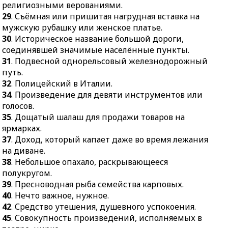
религиозными верованиями.
дороги, соединявшей
бег, плавание,
29
. Съёмная или пришитая нагрудная вставка на
значимые населённые
фехтование, стрельбу и
мужскую рубашку или женское платье.
пункты.
конный спорт.
30
. Историческое название большой дороги,
31.
Подвесной
22.
Математическая
соединявшей значимые населённые пункты.
однорельсовый
задача поиска корней.
31
. Подвесной однорельсовый железнодорожный
железнодорожный путь.
23.
Средневековая форма
путь.
32.
Полицейский в
городского
32
. Полицейский в Италии.
Италии.
самоуправления в
34
. Произведение для девяти инструментов или
Европе.
34.
Произведение для
голосов.
девяти инструментов
25.
Съедобный морской
35
. Дощатый шалаш для продажи товаров на
или голосов.
моллюск.
ярмарках.
37
. Доход, который капает даже во время лежания
35.
Дощатый шалаш для
26.
Глава рода,
на диване.
продажи товаров на
старейшина на Кавказе.
38
. Небольшое опахало, раскрывающееся
ярмарках.
27.
Специалист
полукругом.
37.
Доход, который
командного состава
39
. Пресноводная рыба семейства карповых.
капает даже во время
флота, ведающий
40
. Нечто важное, нужное.
лежания на диване.
вопросами
42
. Средство утешения, душевного успокоения.
кораблевождения и
38.
Небольшое опахало,
45
. Совокупность произведений, исполняемых в
маневрирования.
раскрывающееся