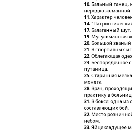
10
. Бальный танец,
нередко жеманной 
11
. Характер челове
14
. "Патриотически
17
. Балаганный шут.
19
. Мусульманская 
20
. Большой званый
21
. В спортивных иг
22
. Облегающая одеж
23
. Беспорядочное 
путаница.
25
. Старинная мелк
монета.
28
. Врач, проходя
практику в больниц
31
. В боксе: одна из
составляющих бой.
32
. Место рознично
небом.
33
. Яйцекладущее 