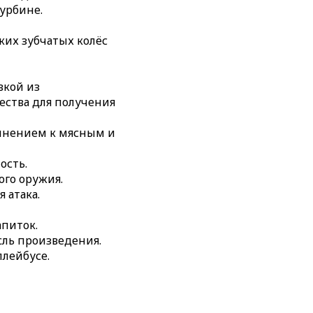
турбине.
ких зубчатых колёс
овкой из
ества для получения
полнением к мясным и
ость.
ого оружия.
 атака.
апиток.
ысль произведения.
ллейбусе.