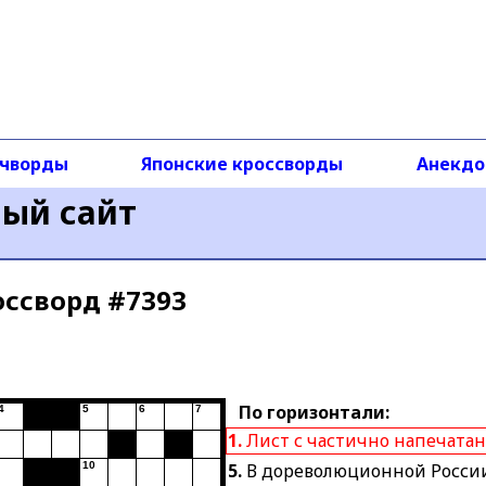
чворды
Японские кроссворды
Анекд
ный сайт
оссворд #7393
По горизонтали:
4
5
6
7
1.
Лист с частично напечата
10
5.
В дореволюционной Росси