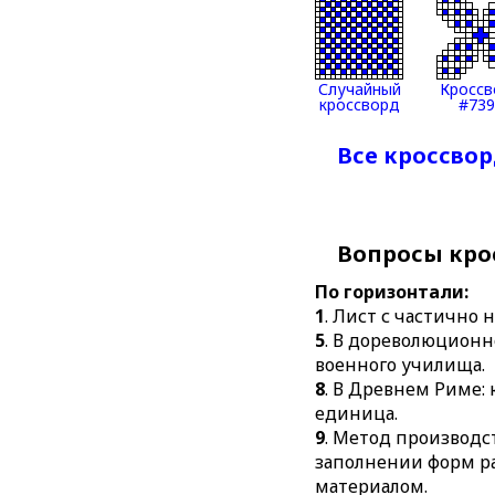
Случайный
Кроссв
кроссворд
#739
Все кроссвор
Вопросы кро
По горизонтали:
1
. Лист с частично
5
. В дореволюционн
военного училища.
8
. В Древнем Риме:
единица.
9
. Метод производс
заполнении форм 
материалом.