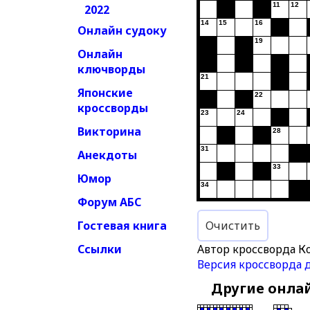
11
12
2022
14
15
16
Онлайн судоку
19
Онлайн
ключворды
21
Японские
22
кроссворды
23
24
Викторина
28
31
Анекдоты
33
Юмор
34
Форум АБС
Гостевая книга
Очистить
Ссылки
Автор кроссворда К
Версия кроссворда 
Другие онла