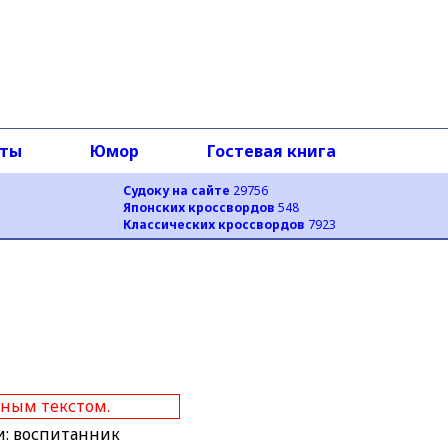
оты
Юмор
Гостевая книга
Судоку на сайте
29756
Японских кроссвордов
548
Классических кроссвордов
7923
нным текстом.
и: воспитанник