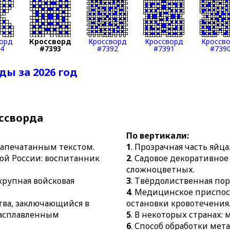
15.
Рыболовецкая артель.
больнице.
16.
Тонкая палочка с головкой
31.
В боксе: одна из схваток,
воспламеняющегося вещества
бой.
орд
Кроссворд
Кроссворд
Кроссворд
Кроссв
17.
То, что является дополне
32.
Место розничной торгов
4
#7393
#7392
#7391
#739
рыбным блюдам.
небом.
ды за 2026 год
18.
Вздор, пустяки, нелепость
33.
Яйцекладущее млекопита
спине.
23.
Элемент огнестрельного 
34.
Украшение из камня или 
24.
Приступ, решительная ата
художественной резьбой.
26.
Слуга в гареме.
ссворда
35.
Прядь, которая живёт сво
27.
Крепкий спиртной напит
По вертикали:
28.
Главная, основная мысль 
 напечатанным текстом.
1
. Прозрачная часть яйца
29.
Перемещение на троллейб
ой России: воспитанник
2
. Садовое декоративное
сложноцветных.
30.
Душевный уклад.
 крупная войсковая
3
. Твёрдолиственная пор
4
. Медицинское приспос
тва, заключающийся в
остановки кровотечения
расплавленным
5
. В некоторых странах:
6
. Способ обработки мет