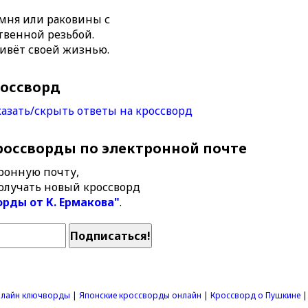
амня или раковины с
твенной резьбой.
живёт своей жизнью.
россворд
азать/скрыть ответы на кроссворд
россворды по электронной почте
ронную почту,
олучать новый кроссворд
орды от К. Ермакова"
.
лайн ключворды
|
Японские кроссворды онлайн
|
Кроссворд о Пушкине