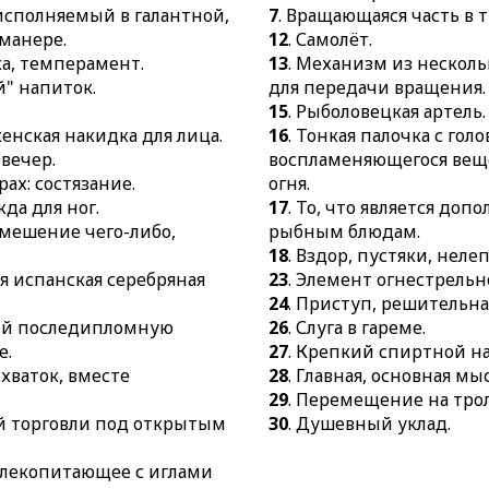
 исполняемый в галантной,
7
. Вращающаяся часть в 
манере.
12
. Самолёт.
ка, темперамент.
13
. Механизм из несколь
й" напиток.
для передачи вращения.
15
. Рыболовецкая артель.
женская накидка для лица.
16
. Тонкая палочка с гол
 вечер.
воспламеняющегося вещ
рах: состязание.
огня.
да для ног.
17
. То, что является до
смешение чего-либо,
рыбным блюдам.
18
. Вздор, пустяки, нелеп
ая испанская серебряная
23
. Элемент огнестрельн
24
. Приступ, решительная
щий последипломную
26
. Слуга в гареме.
е.
27
. Крепкий спиртной н
 схваток, вместе
28
. Главная, основная м
29
. Перемещение на тро
й торговли под открытым
30
. Душевный уклад.
млекопитающее с иглами