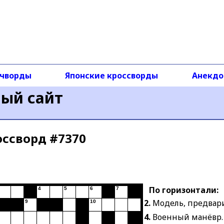
чворды
Японские кроссворды
Анекд
ный сайт
оссворд #7370
По горизонтали:
4
5
6
7
2.
Модель, предвар
9
10
4.
Военный манёвр.