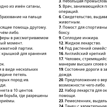
3
. Небольшая промыслова
движениями и эле
лодка.
 одно из имён сатаны,
5
. Врач, занимающийся 
и акробатики.
48.
Вид письменного
операций.
25.
Кровля на столб
образование на пальце
6
. Свидетельство, выда
49.
Единица силы.
солнца или непого
животным.
50.
Вождь племени у
30.
Мужской мягкий
осящее помощь другому.
7
. Помост для спортивны
51.
Общий склад фи
козырьком.
 чём-либо.
боксу.
сферы в рассматриваемом
9
. Соплодие инжира.
32.
Помещение для
ный момент.
12
. Жидкое лекарство.
больнице.
шахматной партии.
14
. Род растений семей
33.
Рабочий орган э
 с крышкой для хранения
16
. Английский крепкий
34.
Стиль плавания,
17
. Человек, стремящийс
полусогнутые руки
ок.
манерам высших слоев о
выбрасываются над
я в виде нескольких
19
. Состояние дороги в 
37.
Часть птичьего 
едине петель.
дождя.
торых пород ив.
20
. Предположение о ве
38.
Часть ножки рак
ади.
возможности чего-либо.
хватания.
нета в 10 центов.
22
. Набор лекарств для 
39.
Большое помещ
ая борьба, где разрешены
помощи.
предназначенное д
приёмы.
23
. Ремесленник, выдел
специальных целей
24
. Танец с характерны