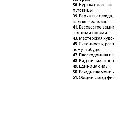
36
. Куртка с лацкан
пуговицы.
39
. Верхняя одежда
платья, костюма.
41
. Бесхвостое зем
задними ногами.
43
. Мастерская худо
45
. Склонность, ра
чему-нибудь.
47
. Плоскодонная п
48
. Вид письменного
49
. Единица силы.
50
. Вождь племени 
51
. Общий склад фи