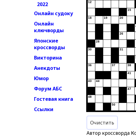
12
2022
15
Онлайн судоку
18
19
20
Онлайн
ключворды
26
Японские
28
кроссворды
30
31
Викторина
36
37
38
Анекдоты
41
Юмор
43
44
Форум АБС
47
48
Гостевая книга
50
Ссылки
Очистить
Автор кроссворда К