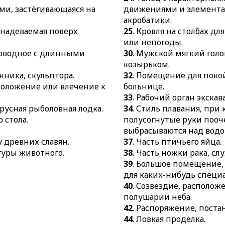
40.
Созвездие, рас
ами, застёгивающаяся на
движениями и элемент
полушарии неба.
акробатики.
, надеваемая поверх
25
. Кровля на столбах дл
42.
Распоряжение, 
или непогоды.
44.
Ловкая проделка
новодное с длинными
30
. Мужской мягкий голо
46.
Столица европей
козырьком.
жника, скульптора.
32
. Помещение для поко
сположение или влечение к
больнице.
33
. Рабочий орган экскав
арусная рыболовная лодка.
34
. Стиль плавания, при
 стола.
полусогнутые руки поо
выбрасываются над водо
у древних славян.
37
. Часть птичьего яйца.
гуры животного.
38
. Часть ножки рака, сл
39
. Большое помещение
для каких-нибудь специ
40
. Созвездие, располож
полушарии неба.
42
. Распоряжение, поста
44
. Ловкая проделка.