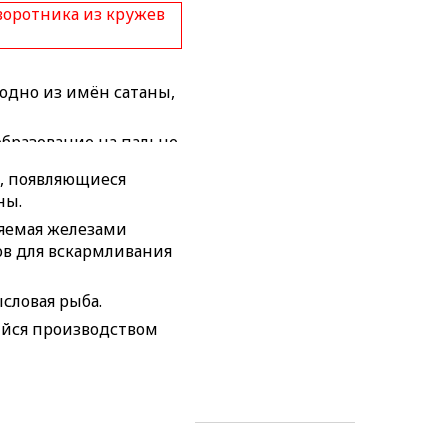
воротника из кружев
 одно из имён сатаны,
образование на пальце
, появляющиеся
носящее помощь
ны.
яемая железами
 чём-либо.
в для вскармливания
сферы в
месте в определённый
словая рыба.
йся производством
шахматной партии.
 с крышкой для
выдаваемое
й.
ным.
ок.
тивных состязаний по