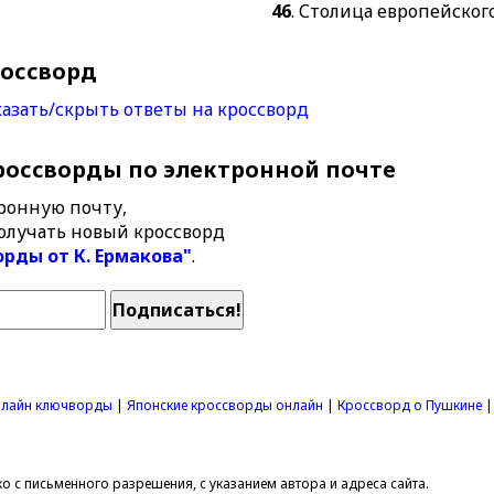
46
. Столица европейского
россворд
азать/скрыть ответы на кроссворд
россворды по электронной почте
ронную почту,
олучать новый кроссворд
орды от К. Ермакова"
.
лайн ключворды
|
Японские кроссворды онлайн
|
Кроссворд о Пушкине
 с письменного разрешения, с указанием автора и адреса сайта.