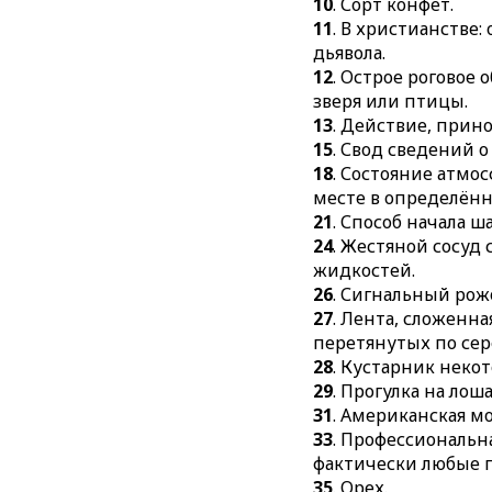
10
. Сорт конфет.
11
. В христианстве:
дьявола.
12
. Острое роговое 
зверя или птицы.
13
. Действие, прин
15
. Свод сведений о
18
. Состояние атмо
месте в определён
21
. Способ начала 
24
. Жестяной сосуд
жидкостей.
26
. Сигнальный рож
27
. Лента, сложенна
перетянутых по сер
28
. Кустарник неко
29
. Прогулка на лош
31
. Американская мо
33
. Профессиональн
фактически любые 
35
. Орех.