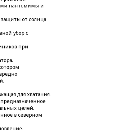
положенное в северном
ами пантомимы и
я защиты от солнца
постановление.
.
вной убор с
ского государства.
йников при
атора.
 котором
черёдно
й.
ужащая для хватания.
, предназначенное
альных целей.
енное в северном
новление.