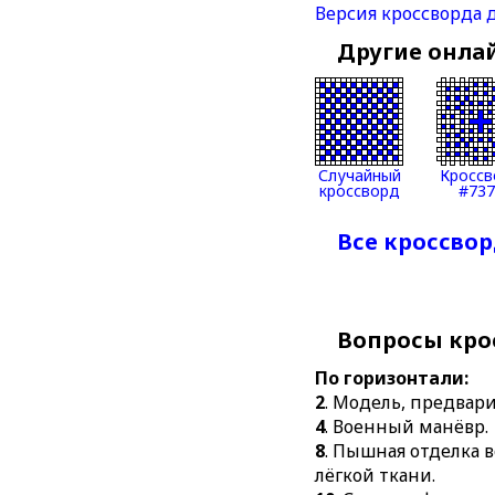
Версия кроссворда 
Другие онла
Случайный
Кроссв
кроссворд
#737
Все кроссвор
Вопросы кро
По горизонтали:
2
. Модель, предвар
4
. Военный манёвр.
8
. Пышная отделка 
лёгкой ткани.