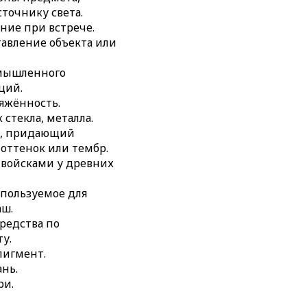
сточнику света.
ние при встрече.
тавление объекта или
ромышленного
ций.
ряжённость.
 стекла, металла.
н, придающий
 оттенок или тембр.
 войсками у древних
используемое для
аш.
средства по
у.
пигмент.
ань.
ри.