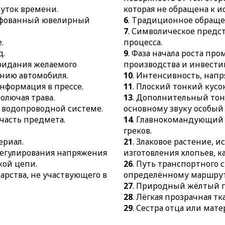
жуток времени.
которая не обращена к и
ифованный ювелирный
6
. Традиционное обраще
7
. Символическое предс
.
процесса.
д.
9
. Фаза начала роста п
ридания желаемого
производства и инвести
нию автомобиля.
10
. Интенсивность, нап
информация в прессе.
11
. Плоский тонкий кусок
колючая трава.
13
. Дополнительный то
в водопроводной системе.
основному звуку особый
 часть предмета.
14
. Главнокомандующий
греков.
ериал.
21
. Злаковое растение, 
 регулирования напряжения
изготовления хлопьев, к
кой цепи.
26
. Путь транспортного 
дарства, не участвующего в
определённому маршрут
27
. Природный жёлтый 
28
. Лёгкая прозрачная тк
29
. Сестра отца или мате