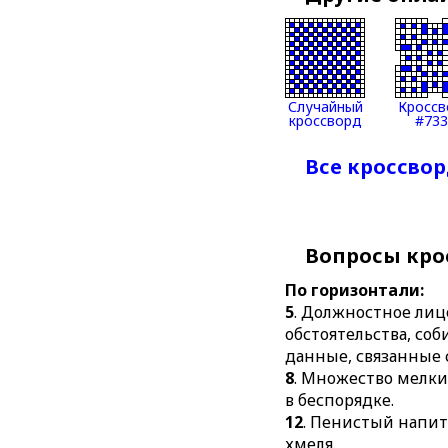
Случайный
Кроссв
кроссворд
#733
Все кроссвор
Вопросы кро
По горизонтали:
5
. Должностное лиц
обстоятельства, с
данные, связанные 
8
. Множество мелки
в беспорядке.
12
. Пенистый напит
хмеля.