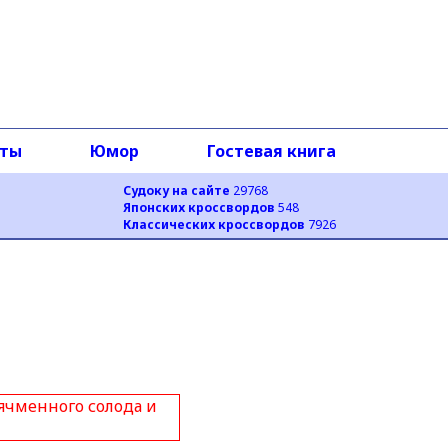
оты
Юмор
Гостевая книга
Судоку на сайте
29768
Японских кроссвордов
548
Классических кроссвордов
7926
сследующее
щее и проверяющее
ступлением.
ктов, разбросанных в
ячменного солода и