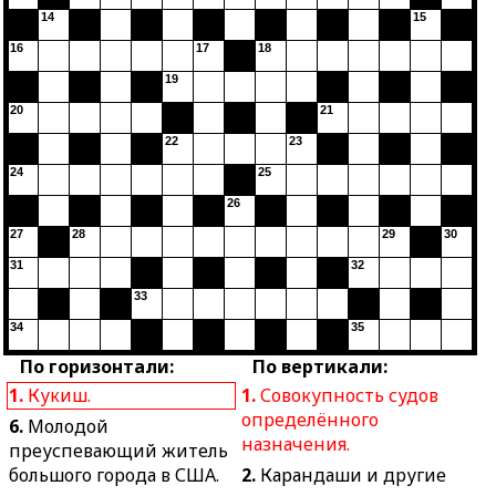
14
15
16
17
18
19
20
21
22
23
24
25
26
27
28
29
30
31
32
33
34
35
По горизонтали:
По вертикали:
1.
Кукиш.
1.
Совокупность судов
определённого
6.
Молодой
назначения.
преуспевающий житель
большого города в США.
2.
Карандаши и другие