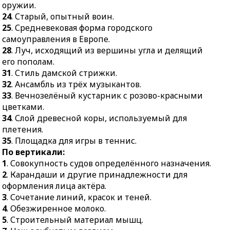
31.
Стиль дамской
оружии.
супружеские
стрижки.
24
. Старый, опытный воин.
отношения.
25
. Средневековая форма городского
32.
Ансамбль из трёх
29.
Мифический корабль
самоуправления в Европе.
музыкантов.
древних греков.
28
. Луч, исходящий из вершины угла и делящий
33.
Вечнозелёный
30.
Категория, разряд
его пополам.
кустарник с розово-
товара, продукции.
31
. Стиль дамской стрижки.
красными цветками.
32
. Ансамбль из трёх музыкантов.
34.
Слой древесной
33
. Вечнозелёный кустарник с розово-красными
коры, используемый для
цветками.
плетения.
34
. Слой древесной коры, используемый для
35.
Площадка для игры в
плетения.
теннис.
35
. Площадка для игры в теннис.
По вертикали:
1
. Совокупность судов определённого назначения.
2
. Карандаши и другие принадлежности для
оформления лица актёра.
3
. Сочетание линий, красок и теней.
4
. Обезжиренное молоко.
5
. Строительный материал мышц.