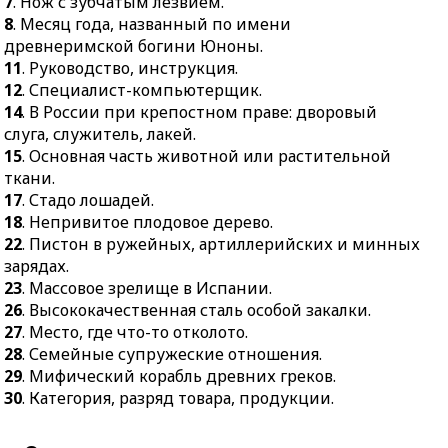
7
. Нож с зубчатым лезвием.
8
. Месяц года, названный по имени
древнеримской богини Юноны.
11
. Руководство, инструкция.
12
. Специалист-компьютерщик.
14
. В России при крепостном праве: дворовый
слуга, служитель, лакей.
15
. Основная часть животной или растительной
ткани.
17
. Стадо лошадей.
18
. Непривитое плодовое дерево.
22
. Пистон в ружейных, артиллерийских и минных
зарядах.
23
. Массовое зрелище в Испании.
26
. Высококачественная сталь особой закалки.
27
. Место, где что-то отколото.
28
. Семейные супружеские отношения.
29
. Мифический корабль древних греков.
30
. Категория, разряд товара, продукции.