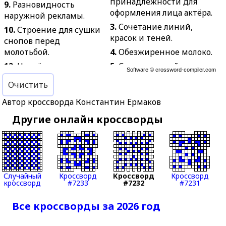
принадлежности для
9.
Разновидность
оформления лица актёра.
наружной рекламы.
3.
Сочетание линий,
10.
Строение для сушки
красок и теней.
снопов перед
молотьбой.
4.
Обезжиренное молоко.
12.
Чертёж,
5.
Строительный
Software ©
crossword-compiler.com
изображающий на
материал мышц.
Очистить
плоскости какое-нибудь
7.
Нож с зубчатым
сооружение.
Автор кроссворда Константин Ермаков
лезвием.
13.
Промышленное
8.
Месяц года,
Другие онлайн кроссворды
предприятие.
названный по имени
16.
Очень сильно
древнеримской богини
ощущаемый недостаток
Юноны.
времени.
11.
Руководство,
18.
Определение
инструкция.
Случайный
Кроссворд
Кроссворд
Кроссворд
кроссворд
#7233
#7232
#7231
существа болезни на
12.
Специалист-
основании
компьютерщик.
Все кроссворды за 2026 год
исследования.
14.
В России при
19.
Электрический
крепостном праве: