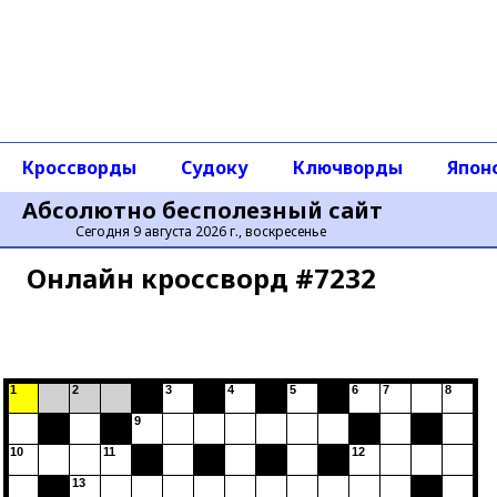
Кроссворды
Судоку
Ключворды
Япон
Абсолютно бесполезный сайт
Сегодня 9 августа 2026 г., воскресенье
Онлайн кроссворд #7232
1
2
3
4
5
6
7
8
9
10
11
12
13