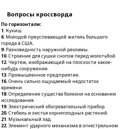
обогревательный
дворовый слуга,
прибор.
служитель, лакей.
Вопросы кроссворда
20.
Стебель и листья
15.
Основная часть
По горизонтали:
корнеплодных
животной или
1
. Кукиш.
растений.
растительной ткани.
6
. Молодой преуспевающий житель большого
21.
Музыкальный лад.
17.
Стадо лошадей.
города в США.
22.
Элемент ударного
18.
Непривитое
9
. Разновидность наружной рекламы.
механизма в
плодовое дерево.
10
. Строение для сушки снопов перед молотьбой.
огнестрельном оружии.
12
. Чертёж, изображающий на плоскости какое-
22.
Пистон в ружейных,
24.
Старый, опытный
нибудь сооружение.
артиллерийских и
воин.
13
. Промышленное предприятие.
минных зарядах.
16
. Очень сильно ощущаемый недостаток
25.
Средневековая форма
23.
Массовое зрелище в
времени.
городского
Испании.
18
. Определение существа болезни на основании
самоуправления в
26.
Высококачественная
исследования.
Европе.
сталь особой закалки.
19
. Электрический обогревательный прибор.
28.
Луч, исходящий из
20
. Стебель и листья корнеплодных растений.
27.
Место, где что-то
вершины угла и
21
. Музыкальный лад.
отколото.
делящий его пополам.
22
. Элемент ударного механизма в огнестрельном
28.
Семейные