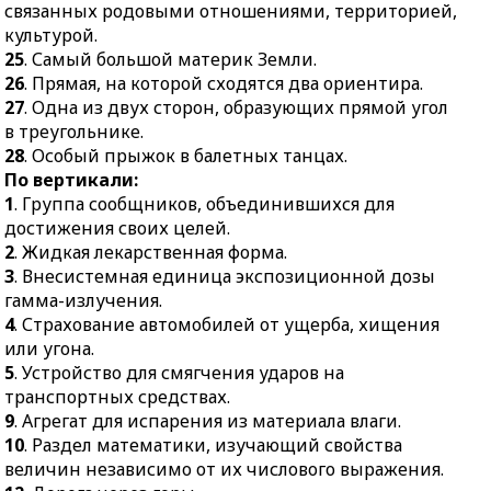
балетных танцах.
связанных родовыми отношениями, территорией,
ноги.
культурой.
24.
Модель,
25
. Самый большой материк Земли.
предварительный
26
. Прямая, на которой сходятся два ориентира.
образец.
27
. Одна из двух сторон, образующих прямой угол
в треугольнике.
28
. Особый прыжок в балетных танцах.
По вертикали:
1
. Группа сообщников, объединившихся для
достижения своих целей.
2
. Жидкая лекарственная форма.
3
. Внесистемная единица экспозиционной дозы
гамма-излучения.
4
. Страхование автомобилей от ущерба, хищения
или угона.
5
. Устройство для смягчения ударов на
транспортных средствах.
9
. Агрегат для испарения из материала влаги.
10
. Раздел математики, изучающий свойства
величин независимо от их числового выражения.