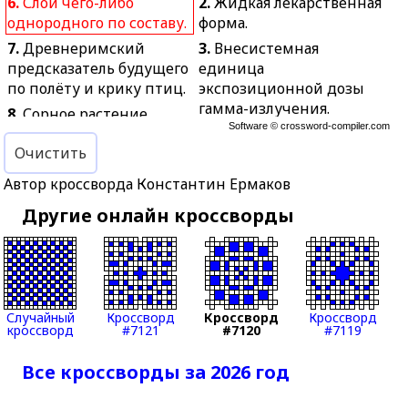
6.
Слой чего-либо
2.
Жидкая лекарственная
однородного по составу.
форма.
7.
Древнеримский
3.
Внесистемная
предсказатель будущего
единица
по полёту и крику птиц.
экспозиционной дозы
гамма-излучения.
8.
Сорное растение
Software ©
crossword-compiler.com
семейства гераниевых.
4.
Страхование
Очистить
автомобилей от ущерба,
9.
Кристаллическое
хищения или угона.
сладкое вещество.
Автор кроссворда Константин Ермаков
5.
Устройство для
11.
Забродившее жидкое
Другие онлайн кроссворды
смягчения ударов на
тесто.
транспортных
14.
Вариант разговорной
средствах.
речи, не совпадающий с
9.
Агрегат для испарения
нормой литературного
из материала влаги.
языка.
Случайный
Кроссворд
Кроссворд
Кроссворд
10.
Раздел математики,
кроссворд
#7121
#7120
#7119
16.
Крупная монополия.
изучающий свойства
17.
Зимние тёплые
Все кроссворды за 2026 год
величин независимо от
сапоги.
их числового
19.
Бахчевое растение с