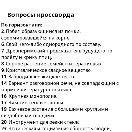
выражения.
большими круглыми
12.
Дорога через горы.
съедобными плодами.
Вопросы кроссворда
13.
Поиски эликсира
20.
Инструмент для
долголетия.
По горизонтали:
резки стекла.
2
. Побег, образующийся из почки,
14.
Звук, производимый
23.
Этническая и
сформировавшейся на корне.
движением воздуха
социальная общность
6
. Слой чего-либо однородного по составу.
сквозь сжатые губы или
людей, связанных
7
. Древнеримский предсказатель будущего по
зубы.
родовыми
полёту и крику птиц.
15.
Старший по
отношениями,
8
. Сорное растение семейства гераниевых.
положению.
территорией, культурой.
9
. Кристаллическое сладкое вещество.
18.
Правильный
25.
Самый большой
11
. Забродившее жидкое тесто.
многогранник.
материк Земли.
14
. Вариант разговорной речи, не совпадающий с
21.
Приспособление в
нормой литературного языка.
26.
Прямая, на которой
виде плавников,
16
. Крупная монополия.
сходятся два ориентира.
надеваемых на стопы
17
. Зимние тёплые сапоги.
27.
Одна из двух сторон,
ног.
19
. Бахчевое растение с большими круглыми
образующих прямой
съедобными плодами.
22.
Дикая африканская
угол в треугольнике.
20
. Инструмент для резки стекла.
полосатая лошадь.
28.
Особый прыжок в
23
. Этническая и социальная общность людей,
23.
Нижняя задняя часть