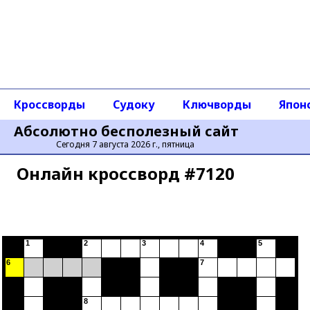
Кроссворды
Судоку
Ключворды
Япон
Абсолютно бесполезный сайт
Сегодня 7 августа 2026 г., пятница
Онлайн кроссворд #7120
1
2
3
4
5
6
7
8