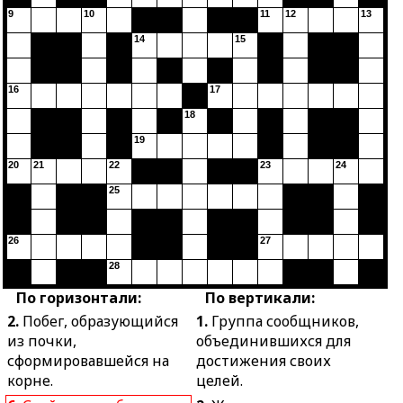
9
10
11
12
13
14
15
16
17
18
19
20
21
22
23
24
25
26
27
28
По горизонтали:
По вертикали:
2.
Побег, образующийся
1.
Группа сообщников,
из почки,
объединившихся для
сформировавшейся на
достижения своих
корне.
целей.