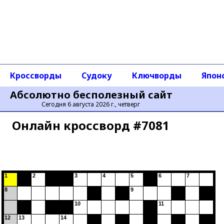
Кроссворды
Судоку
Ключворды
Япон
Абсолютно бесполезный сайт
Сегодня 6 августа 2026 г., четверг
Онлайн кроссворд #7081
1
2
3
4
5
6
7
8
9
10
11
12
13
14