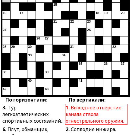
15
16
17
18
19
20
21
22
23
24
25
26
27
28
29
30
31
32
33
34
35
36
37
38
39
40
41
42
43
По горизонтали:
По вертикали:
3.
Тур
1.
Выходное отверстие
легкоатлетических
канала ствола
спортивных состязаний.
огнестрельного оружия.
6.
Плут, обманщик,
2.
Соплодие инжира.