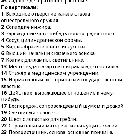
43
. Садовое декоративное растение.
40.
Средство судебной
перед молотьбой.
По вертикали:
защиты гражданского
37.
Триумфальное
1
. Выходное отверстие канала ствола
права.
сооружение.
огнестрельного оружия.
41.
Пояс неба, состоящий
2
. Соплодие инжира.
из 12 созвездий.
3
. Зарождение чего-нибудь нового, радостного.
42.
Мытьё людей.
4
. Сосуд цилиндрической формы.
43.
Садовое
5
. Вид изобразительного искусства.
декоративное растение.
6
. Высший начальник казачьего войска.
7
. Колпак для лампы, светильника.
13
. Место, куда в азартных играх кладётся ставка.
14
. Стажёр в медицинском учреждении.
15
. Нормативный акт, принятый государственной
властью.
16
. Действие, выражающее отношение к чему-
нибудь.
17
. Беспорядок, сопровождаемый шумом и дракой.
19
. Суетливый человек.
20
. Шест с лопастью для гребли.
22
. Строительный материал из вяжущих смесей.
23
. Первоисточник, основа, основная причина.