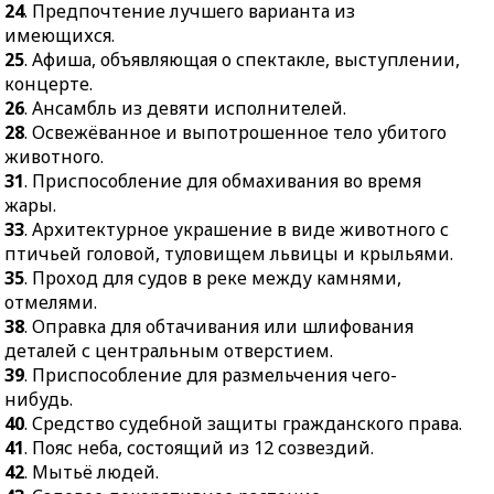
31.
Приспособление для
24
. Предпочтение лучшего варианта из
27.
Удаление
обмахивания во время
имеющихся.
загрязнений, примесей.
жары.
25
. Афиша, объявляющая о спектакле, выступлении,
29.
Возможность
концерте.
33.
Архитектурное
возникновения
26
. Ансамбль из девяти исполнителей.
украшение в виде
неприятных событий.
28
. Освежёванное и выпотрошенное тело убитого
животного с птичьей
30.
Последние
животного.
головой, туловищем
болезненные усилия
31
. Приспособление для обмахивания во время
львицы и крыльями.
отстоять своё
жары.
35.
Проход для судов в
существование.
33
. Архитектурное украшение в виде животного с
реке между камнями,
32.
Денежная единица
птичьей головой, туловищем львицы и крыльями.
отмелями.
Литвы до входа в
35
. Проход для судов в реке между камнями,
38.
Оправка для
еврозону.
отмелями.
обтачивания или
38
. Оправка для обтачивания или шлифования
34.
Обезжиренное
шлифования деталей с
деталей с центральным отверстием.
молоко.
центральным
39
. Приспособление для размельчения чего-
35.
Сосуд для цветов,
отверстием.
нибудь.
фруктов.
39.
Приспособление для
40
. Средство судебной защиты гражданского права.
36.
Строение,
размельчения чего-
41
. Пояс неба, состоящий из 12 созвездий.
предназначенное для
нибудь.
42
. Мытьё людей.
огневой сушки снопов