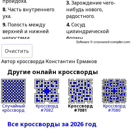
пройдоха.
3.
Зарождение чего-
8.
Часть внутреннего
нибудь нового,
уха.
радостного.
9.
Полость между
4.
Сосуд
верхней и нижней
цилиндрической
челюстями.
формы.
Software ©
crossword-compiler.com
10.
Доход, не связанный
5.
Вид изобразительного
Очистить
с предпринимательской
искусства.
деятельностью.
Автор кроссворда Константин Ермаков
6.
Высший начальник
11.
Минерал,
казачьего войска.
Другие онлайн кроссворды
разновидность кварца с
7.
Колпак для лампы,
параллельными
светильника.
цветными полосами.
13.
Место, куда в
12.
Удобный случай для
азартных играх кладётся
отправки с кем-либо
ставка.
Случайный
Кроссворд
Кроссворд
Кроссворд
письма, посылки.
кроссворд
#7082
#7081
#7080
14.
Стажёр в
15.
Оборона.
медицинском
Все кроссворды за 2026 год
16.
Грызун с ценным
учреждении.
тёмным мехом.
15.
Нормативный акт,