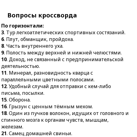
18.
Один из пучков
принятый
волокон, идущих от
государственной
Вопросы кроссворда
головного и спинного
властью.
По горизонтали:
мозга к органам чувств,
16.
Действие,
3
. Тур легкоатлетических спортивных состязаний.
мышцам, железам.
выражающее отношение
6
. Плут, обманщик, пройдоха.
21.
Самец домашней
к чему-нибудь.
8
. Часть внутреннего уха.
свиньи.
17.
Беспорядок,
9
. Полость между верхней и нижней челюстями.
24.
Предпочтение
сопровождаемый
10
. Доход, не связанный с предпринимательской
лучшего варианта из
шумом и дракой.
деятельностью.
имеющихся.
19.
Суетливый человек.
11
. Минерал, разновидность кварца с
25.
Афиша, объявляющая
параллельными цветными полосами.
20.
Шест с лопастью для
о спектакле,
12
. Удобный случай для отправки с кем-либо
гребли.
выступлении, концерте.
письма, посылки.
22.
Строительный
15
. Оборона.
26.
Ансамбль из девяти
материал из вяжущих
16
. Грызун с ценным тёмным мехом.
исполнителей.
смесей.
18
. Один из пучков волокон, идущих от головного и
28.
Освежёванное и
23.
Первоисточник,
спинного мозга к органам чувств, мышцам,
выпотрошенное тело
основа, основная
железам.
убитого животного.
причина.
21
. Самец домашней свиньи.