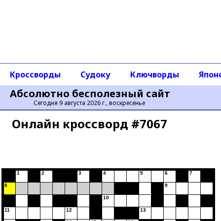
Кроссворды
Судоку
Ключворды
Япон
Абсолютно бесполезный сайт
Сегодня 9 августа 2026 г., воскресенье
Онлайн кроссворд #7067
1
2
3
4
5
6
7
8
9
10
11
12
13