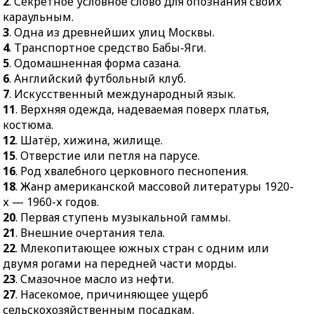
2
. Секретное условное слово для опознания своих
48.
Общественная
44.
Небольшое судно для
караульным.
организация,
прогулок, спорта.
3
. Одна из древнейших улиц Москвы.
объединяющая людей.
4
. Транспортное средство Бабы-Яги.
46.
Порода оленей,
49.
Многолетний
5
. Одомашненная форма сазана.
отличающихся особой
плодовый кустарник.
6
. Английский футбольный клуб.
быстротой и
7
50.
. Искусственный международный язык.
Медленный сольный
изяществом.
11
или дуэтный танец в
. Верхняя одежда, надеваемая поверх платья,
костюма.
классическом балете.
12
. Шатёр, хижина, жилище.
15
. Отверстие или петля на парусе.
16
. Род хвалебного церковного песнопения.
18
. Жанр американской массовой литературы 1920-
х — 1960-х годов.
20
. Первая ступень музыкальной гаммы.
21
. Внешние очертания тела.
22
. Млекопитающее южных стран с одним или
двумя рогами на передней части морды.
23
. Смазочное масло из нефти.
27
. Насекомое, причиняющее ущерб
сельскохозяйственным посадкам.