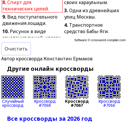
8.
Спирт для
своих караульным.
технических целей.
3.
Одна из древнейших
9.
Вид поступательного
улиц Москвы.
движения лошади.
4.
Транспортное
10.
Рисунок в виде
средство Бабы-Яги.
сочетания линий, красок,
5.
Одомашненная форма
Software ©
crossword-compiler.com
теней.
сазана.
Очистить
11.
Колёсный
6.
Английский
Автор кроссворда Константин Ермаков
безрессорный экипаж.
футбольный клуб.
13.
Представитель
Другие онлайн кроссворды
7.
Искусственный
низшего сословия в
международный язык.
Древнем Риме.
11.
Верхняя одежда,
14.
Потеря, урон.
надеваемая поверх
17.
Хищная птица с
платья, костюма.
Случайный
Кроссворд
Кроссворд
Кроссворд
серовато-белым
12.
Шатёр, хижина,
кроссворд
#7068
#7067
#7066
оперением.
жилище.
19.
Промысловая рыба из
Все кроссворды за 2026 год
15.
Отверстие или петля
семейства лососёвых.
на парусе.