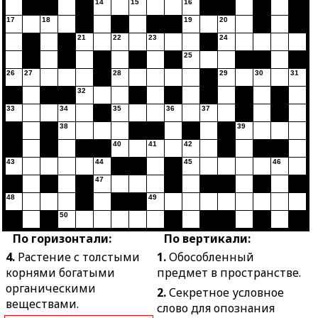
14
15
16
17
18
19
20
21
22
23
24
25
26
27
28
29
30
31
32
33
34
35
36
37
38
39
40
41
42
43
44
45
46
47
48
49
50
По горизонтали:
По вертикали:
4.
Растение с толстыми
1.
Обособленный
корнями богатыми
предмет в пространстве.
органическими
2.
Секретное условное
веществами.
слово для опознания