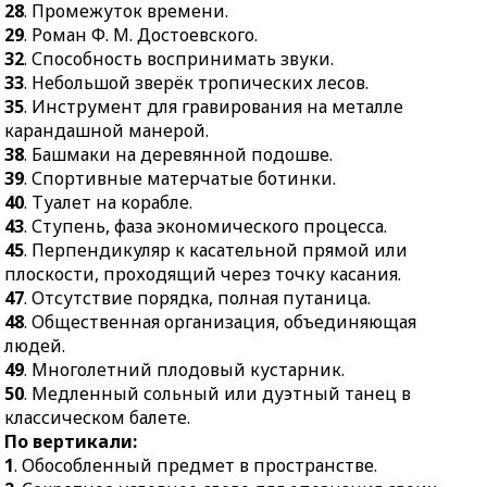
28
. Промежуток времени.
тропических лесов.
30.
Устройство для
29
. Роман Ф. М. Достоевского.
35.
Инструмент для
замыкания и
32
. Способность воспринимать звуки.
гравирования на металле
размыкания
33
. Небольшой зверёк тропических лесов.
карандашной манерой.
электрической цепи.
35
. Инструмент для гравирования на металле
38.
Башмаки на
31.
Карта, которая бьёт
карандашной манерой.
деревянной подошве.
любую карту всех других
38
. Башмаки на деревянной подошве.
мастей.
39
. Спортивные матерчатые ботинки.
39.
Спортивные
40
. Туалет на корабле.
матерчатые ботинки.
34.
Отдельный дом с
43
. Ступень, фаза экономического процесса.
примыкающими к нему
40.
Туалет на корабле.
45
. Перпендикуляр к касательной прямой или
строениями, угодьями.
43.
Ступень, фаза
плоскости, проходящий через точку касания.
36.
Хвойное дерево.
экономического
47
. Отсутствие порядка, полная путаница.
процесса.
37.
Фильм.
48
. Общественная организация, объединяющая
45.
Перпендикуляр к
39.
Растительный клей.
людей.
касательной прямой или
49
. Многолетний плодовый кустарник.
41.
Аркан со скользящей
плоскости, проходящий
50
. Медленный сольный или дуэтный танец в
петлёй для ловли
через точку касания.
классическом балете.
животных.
По вертикали:
47.
Отсутствие порядка,
42.
Спортсмен в возрасте
1
. Обособленный предмет в пространстве.
полная путаница.
до 18 лет.