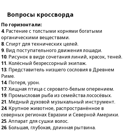
21.
Медный духовой
16.
Род хвалебного
музыкальный
церковного песнопения.
Вопросы кроссворда
инструмент.
18.
Жанр американской
24.
Крупное животное,
массовой литературы
По горизонтали:
распространённое в
1920-х — 1960-х годов.
4
. Растение с толстыми корнями богатыми
северных регионах
органическими веществами.
20.
Первая ступень
Евразии и Северной
8
. Спирт для технических целей.
музыкальной гаммы.
Америки.
9
. Вид поступательного движения лошади.
21.
Внешние очертания
25.
Аппарат для сушки
10
. Рисунок в виде сочетания линий, красок, теней.
тела.
волос.
11
. Колёсный безрессорный экипаж.
22.
Млекопитающее
13
. Представитель низшего сословия в Древнем
26.
Большая, глубокая,
южных стран с одним
Риме.
длинная рытвина.
или двумя рогами на
14
. Потеря, урон.
28.
Промежуток
передней части морды.
17
. Хищная птица с серовато-белым оперением.
времени.
19
. Промысловая рыба из семейства лососёвых.
23.
Смазочное масло из
29.
Роман Ф. М.
21
. Медный духовой музыкальный инструмент.
нефти.
Достоевского.
24
. Крупное животное, распространённое в
27.
Насекомое,
северных регионах Евразии и Северной Америки.
32.
Способность
причиняющее ущерб
25
воспринимать звуки.
. Аппарат для сушки волос.
сельскохозяйственным
26
. Большая, глубокая, длинная рытвина.
33.
Небольшой зверёк
посадкам.