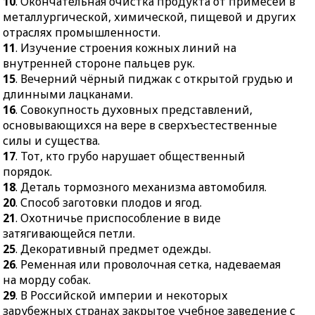
10
. Окончательная очистка продукта от примесей в
30.
Суждение о чём-
металлургической, химической, пищевой и других
нибудь, выраженное в
отраслях промышленности.
словах.
11
. Изучение строения кожных линий на
32.
Репродуктивный
внутренней стороне пальцев рук.
орган цветка.
15
. Вечерний чёрный пиджак с открытой грудью и
длинными лацканами.
33.
Слишком
16
. Совокупность духовных представлений,
подвижный человек.
основывающихся на вере в сверхъестественные
35.
Длинный
силы и существа.
пустотелый предмет,
17
. Тот, кто грубо нарушает общественный
обычно круглого
порядок.
сечения.
18
. Деталь тормозного механизма автомобиля.
20
. Способ заготовки плодов и ягод.
21
. Охотничье приспособление в виде
затягивающейся петли.
25
. Декоративный предмет одежды.
26
. Ременная или проволочная сетка, надеваемая
на морду собак.
29
. В Российской империи и некоторых
зарубежных странах закрытое учебное заведение с