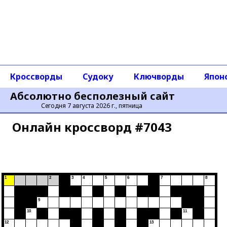
Кроссворды
Судоку
Ключворды
Япон
Абсолютно бесполезный сайт
Сегодня 7 августа 2026 г., пятница
Онлайн кроссворд #7043
1
2
3
4
5
6
7
8
9
10
11
12
13