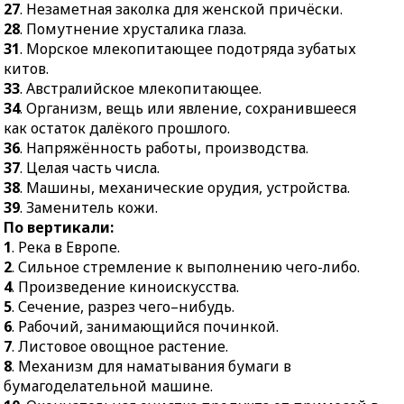
китов.
механизма автомобиля.
27
. Незаметная заколка для женской причёски.
33.
Австралийское
28
. Помутнение хрусталика глаза.
20.
Способ заготовки
млекопитающее.
31
. Морское млекопитающее подотряда зубатых
плодов и ягод.
китов.
34.
Организм, вещь или
21.
Охотничье
33
. Австралийское млекопитающее.
явление, сохранившееся
приспособление в виде
34
. Организм, вещь или явление, сохранившееся
как остаток далёкого
затягивающейся петли.
как остаток далёкого прошлого.
прошлого.
25.
Декоративный
36
. Напряжённость работы, производства.
36.
Напряжённость
предмет одежды.
37
. Целая часть числа.
работы, производства.
26.
Ременная или
38
. Машины, механические орудия, устройства.
37.
Целая часть числа.
проволочная сетка,
39
. Заменитель кожи.
надеваемая на морду
По вертикали:
38.
Машины,
собак.
1
. Река в Европе.
механические орудия,
2
. Сильное стремление к выполнению чего-либо.
устройства.
29.
В Российской
4
. Произведение киноискусства.
империи и некоторых
39.
Заменитель кожи.
5
. Сечение, разрез чего–нибудь.
зарубежных странах
6
. Рабочий, занимающийся починкой.
закрытое учебное
7
. Листовое овощное растение.
заведение с
8
. Механизм для наматывания бумаги в
общежитием и полным
бумагоделательной машине.
содержанием учащихся.