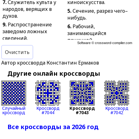
7.
Служитель культа у
киноискусства.
народов, верящих в
5.
Сечение, разрез чего–
духов.
нибудь.
9.
Распространение
6.
Рабочий,
заведомо ложных
занимающийся
сведений.
починкой.
Software ©
crossword-compiler.com
12.
Повреждение
7.
Листовое овощное
Очистить
машины во время
растение.
работы.
Автор кроссворда Константин Ермаков
8.
Механизм для
13.
Начало музыкального
наматывания бумаги в
Другие онлайн кроссворды
произведения со слабой
бумагоделательной
доли.
машине.
14.
Химическое
10.
Окончательная
соединение,
очистка продукта от
содержащее водород.
примесей в
Случайный
Кроссворд
Кроссворд
Кроссворд
кроссворд
#7044
#7043
#7042
19.
Подвесной
металлургической,
однорельсовый
химической, пищевой и
Все кроссворды за 2026 год
железнодорожный путь.
других отраслях
промышленности.
21.
График