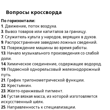
тригонометрической
11.
Изучение строения
функции.
кожных линий на
Вопросы кроссворда
внутренней стороне
22.
Крестьянин.
пальцев рук.
По горизонтали:
23.
Жёлто-оранжевый
1
. Движение, поток воздуха.
15.
Вечерний чёрный
пигмент.
3
. Вывоз товаров или капиталов за границу.
пиджак с открытой
24.
Густая вязкая масса,
7
. Служитель культа у народов, верящих в духов.
грудью и длинными
из которой
9
. Распространение заведомо ложных сведений.
лацканами.
изготовляется
12
. Повреждение машины во время работы.
16.
Совокупность
искусственный шёлк.
13
. Начало музыкального произведения со слабой
духовных
25.
Направленность к
доли.
представлений,
специализации.
14
. Химическое соединение, содержащее водород.
основывающихся на
19
. Подвесной однорельсовый железнодорожный
27.
Незаметная заколка
вере в
путь.
для женской причёски.
сверхъестественные
21
. График тригонометрической функции.
силы и существа.
28.
Помутнение
22
. Крестьянин.
хрусталика глаза.
17.
Тот, кто грубо
23
. Жёлто-оранжевый пигмент.
нарушает
31.
Морское
24
. Густая вязкая масса, из которой изготовляется
общественный порядок.
млекопитающее
искусственный шёлк.
подотряда зубатых
18.
Деталь тормозного
25
. Направленность к специализации.