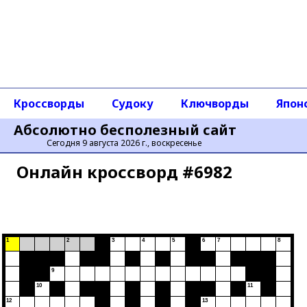
Кроссворды
Судоку
Ключворды
Япон
Абсолютно бесполезный сайт
Сегодня 9 августа 2026 г., воскресенье
Онлайн кроссворд #6982
1
2
3
4
5
6
7
8
9
10
11
12
13