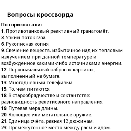
19.
Путевая мера длины.
породы.
20.
Колющее или
Вопросы кроссворда
15.
Русская
метательное оружие.
императрица.
По горизонтали:
21.
Единица счёта,
16.
Разность пределов,
1
. Противотанковый реактивный гранатомёт.
равная 12 дюжинам.
между которыми
3
. Узкий поток газа.
23.
Промежуточное
колеблется какая-нибудь
6
. Рукописная копия.
место между раем и
переменная величина.
9
. Свечение веществ, избыточное над их тепловым
адом.
17.
Ползучее растение.
излучением при данной температуре и
25.
Хороший результат
возбужденное какими-либо источниками энергии.
20.
Женский тёплый
для кого-чего-нибудь.
12
. Первоначальный набросок картины,
головной убор с
выполненный на бумаге.
26.
Характеристика
завязками.
13
. Многодневный телефильм.
автомобильного
22.
Развитие действия в
15
. То, чем питаются.
двигателя.
литературном
18
. В старообрядчестве и сектантстве:
27.
Человек, ведущий
произведении.
разновидность религиозного направления.
протокол собрания.
23.
Внесистемная
19
. Путевая мера длины.
30.
Огнестрельное
единица времени.
20
. Колющее или метательное оружие.
оружие с длинным
24.
Хвойное дерево.
21
. Единица счёта, равная 12 дюжинам.
ненарезным стволом.
23
. Промежуточное место между раем и адом.
28.
Лесной пушной