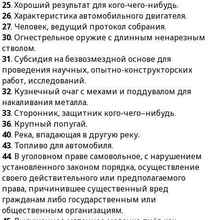
31.
Субсидия на
25
. Хороший результат для кого-чего-нибудь.
зверь.
безвозмездной основе
26
. Характеристика автомобильного двигателя.
29.
Званый вечер.
для проведения
27
. Человек, ведущий протокол собрания.
34.
Выплачиваемые
научных, опытно-
30
. Огнестрельное оружие с длинным ненарезным
деньги.
конструкторских работ,
стволом.
исследований.
31
. Субсидия на безвозмездной основе для
35.
Доставка боезапаса
проведения научных, опытно-конструкторских
из погребов к орудиям.
32.
Кузнечный очаг с
работ, исследований.
мехами и поддувалом
37.
Повторяющийся стих
32
. Кузнечный очаг с мехами и поддувалом для
для накаливания
в конце песенного
накаливания металла.
металла.
куплета.
33
. Сторонник, защитник кого-чего–нибудь.
33.
Сторонник,
38.
Набор столовой
36
. Крупный попугай.
защитник кого-чего–
посуды на
40
. Река, впадающая в другую реку.
нибудь.
определённое
43
. Топливо для автомобиля.
количество человек.
36.
Крупный попугай.
44
. В уголовном праве самовольное, с нарушением
39.
Опросный лист.
установленного законом порядка, осуществление
40.
Река, впадающая в
своего действительного или предполагаемого
другую реку.
41.
Вонючка.
права, причинившее существенный вред
43.
Топливо для
42.
Старинный
гражданам либо государственным или
автомобиля.
французский народный
общественным организациям.
танец.
44.
В уголовном праве