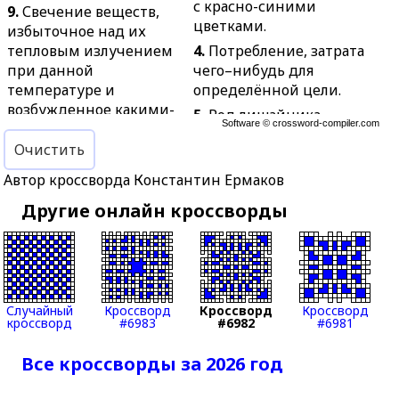
с красно-синими
9.
Свечение веществ,
цветками.
избыточное над их
тепловым излучением
4.
Потребление, затрата
при данной
чего–нибудь для
температуре и
определённой цели.
возбужденное какими-
5.
Род лишайника.
Software ©
crossword-compiler.com
либо источниками
7.
Обращённое к кому-
энергии.
Очистить
нибудь доброе
12.
Первоначальный
пожелание.
Автор кроссворда Константин Ермаков
набросок картины,
8.
Провод для передачи
Другие онлайн кроссворды
выполненный на бумаге.
электрических,
13.
Многодневный
оптических и иных
телефильм.
сигналов.
15.
То, чем питаются.
10.
Суждение о
18.
В старообрядчестве и
возможности чего-либо.
Случайный
Кроссворд
Кроссворд
Кроссворд
кроссворд
#6983
#6982
#6981
сектантстве:
11.
Мельчайший
разновидность
одноклеточный
Все кроссворды за 2026 год
религиозного
организм.
направления.
14.
Лошадь низкорослой