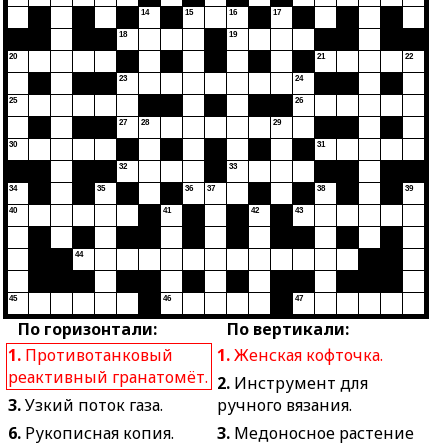
14
15
16
17
18
19
20
21
22
23
24
25
26
27
28
29
30
31
32
33
34
35
36
37
38
39
40
41
42
43
44
45
46
47
По горизонтали:
По вертикали:
1.
Противотанковый
1.
Женская кофточка.
реактивный гранатомёт.
2.
Инструмент для
3.
Узкий поток газа.
ручного вязания.
6.
Рукописная копия.
3.
Медоносное растение