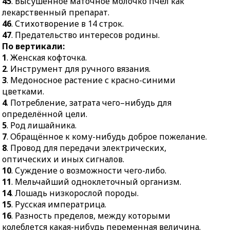
45
. Высушенное маточное молочко пчёл как
самовольное, с
лекарственный препарат.
нарушением
46
. Стихотворение в 14 строк.
установленного законом
47
. Предательство интересов родины.
порядка, осуществление
По вертикали:
своего действительного
1
. Женская кофточка.
или предполагаемого
2
. Инструмент для ручного вязания.
права, причинившее
3
. Медоносное растение с красно-синими
существенный вред
цветками.
гражданам либо
4
. Потребление, затрата чего–нибудь для
государственным или
определённой цели.
общественным
5
. Род лишайника.
организациям.
7
. Обращённое к кому-нибудь доброе пожелание.
45.
Высушенное
8
. Провод для передачи электрических,
маточное молочко пчёл
оптических и иных сигналов.
как лекарственный
10
. Суждение о возможности чего-либо.
препарат.
11
. Мельчайший одноклеточный организм.
14
. Лошадь низкорослой породы.
46.
Стихотворение в 14
15
. Русская императрица.
строк.
16
. Разность пределов, между которыми
47.
Предательство
колеблется какая-нибудь переменная величина.