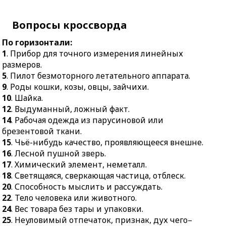
20.
Способность
8.
Коробочка для
мыслить и рассуждать.
хранения
Вопросы кроссворда
никотинсодержащих
22.
Тело человека или
листов.
животного.
По горизонтали:
9.
Совокупность
24.
Вес товара без тары и
1
. Прибор для точного измерения линейных
перевозочных средств
упаковки.
размеров.
специального
5
. Пилот безмоторного летательного аппарата.
25.
Неуловимый
назначения.
9
. Роды кошки, козы, овцы, зайчихи.
отпечаток, признак, дух
10
. Шайка.
10.
Посетитель,
чего–нибудь.
12
. Выдуманный, ложный факт.
покупатель, заказчик.
28.
Официальный
14
. Рабочая одежда из парусиновой или
11.
Специалист,
документ,
брезентовой ткани.
изучающий строение
удостоверяющий те или
15
. Чьё-нибудь качество, проявляющееся внешне.
организмов и отдельных
иные полномочия
16
. Лесной пушной зверь.
органов.
предъявителя.
17
. Химический элемент, неметалл.
13.
Форменная фуражка с
32.
Тип кузова
18
. Светящаяся, сверкающая частица, отблеск.
маленьким донышком и
автомобиля.
20
. Способность мыслить и рассуждать.
прямым козырьком.
33.
Суетливый человек.
22
. Тело человека или животного.
19.
Небольшое судно.
24
. Вес товара без тары и упаковки.
34.
Женское имя,
25
. Неуловимый отпечаток, признак, дух чего–
21.
Жилище животного.
распространённое в