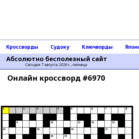
Кроссворды
Судоку
Ключворды
Япон
Абсолютно бесполезный сайт
Сегодня 7 августа 2026 г., пятница
Онлайн кроссворд #6970
1
2
3
4
5
6
7
8
9
10
11
12
13
14
15
16
17
18
19