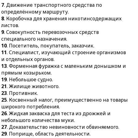
63.
Католический
7
. Движение транспортного средства по
океане.
монастырь,
определённому маршруту.
46.
Драгоценный,
принадлежащий
8
. Коробочка для хранения никотинсодержащих
полудрагоценный или
какому-либо
листов.
поделочный минерал.
монашескому ордену.
9
. Совокупность перевозочных средств
49.
Укрытие от пуль в
специального назначения.
64.
Материк в Южном
виде рва с насыпью.
10
. Посетитель, покупатель, заказчик.
полушарии.
11
. Специалист, изучающий строение организмов
51.
Одна из составных
и отдельных органов.
частей какого–нибудь
13
. Форменная фуражка с маленьким донышком и
целого.
прямым козырьком.
53.
Бальный танец.
19
. Небольшое судно.
54.
Сила, на которую
21
. Жилище животного.
можно положиться.
23
. Противник.
56.
Точно отмеренное
25
. Косвенный налог, преимущественно на товары
количество.
широкого потребления.
26
. Жидкая закваска для теста из дрожжей и
59.
Степень проявления
небольшого количества муки.
чего-либо.
27
. Доказательство невиновности обвиняемого.
29
. Поприще, область деятельности.