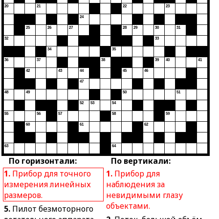
20
21
22
23
24
25
26
27
28
29
30
31
32
33
34
35
36
37
38
39
40
41
42
43
44
45
46
47
48
49
50
51
52
53
54
55
56
57
58
59
60
61
62
63
64
По горизонтали:
По вертикали:
1.
Прибор для точного
1.
Прибор для
измерения линейных
наблюдения за
размеров.
невидимыми глазу
объектами.
5.
Пилот безмоторного