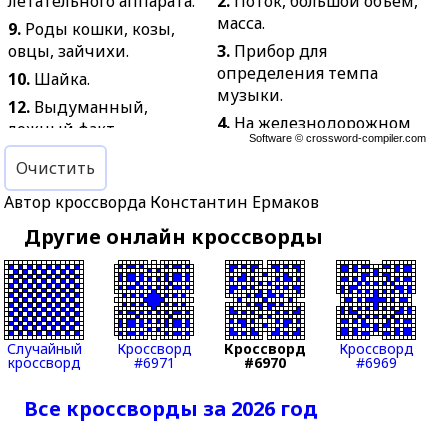
летательного аппарата.
2.
Поток, большой объём,
масса.
9.
Роды кошки, козы,
овцы, зайчихи.
3.
Прибор для
определения темпа
10.
Шайка.
музыки.
12.
Выдуманный,
4.
На железнодорожном
ложный факт.
Software ©
crossword-compiler.com
пути: узкий стальной
14.
Рабочая одежда из
брус, по которому
Очистить
парусиновой или
катятся колёса.
брезентовой ткани.
Автор кроссворда Константин Ермаков
5.
Азартная карточная
15.
Чьё-нибудь качество,
Другие онлайн кроссворды
игра.
проявляющееся внешне.
6.
Белое
16.
Лесной пушной
кристаллическое
зверь.
вещество с резким
17.
Химический
запахом.
Случайный
Кроссворд
Кроссворд
Кроссворд
элемент, неметалл.
7.
Движение
кроссворд
#6971
#6970
#6969
18.
Светящаяся,
транспортного средства
сверкающая частица,
по определённому
Все кроссворды за 2026 год
отблеск.
маршруту.