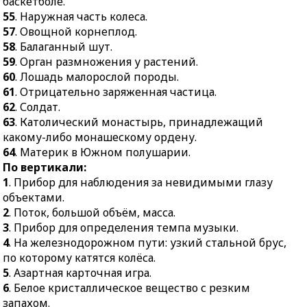
баскетболе.
помещение для
36.
Операция по
55
. Наружная часть колеса.
временного содержания
приведению приборов в
57
. Овощной корнеплод.
больных.
рабочее состояние.
58
. Балаганный шут.
50.
Невысокий шкафчик.
37.
Выпуклая плоская
59
. Орган размножения у растений.
замкнутая кривая.
52.
Элемент
60
. Лошадь малорослой породы.
оборонительной игры в
38.
Длинная узкая
61
. Отрицательно заряженная частица.
футболе, баскетболе.
впадина на дне океана.
62
. Солдат.
55.
Наружная часть
63
. Католический монастырь, принадлежащий
40.
Предмет изучения
колеса.
какому-либо монашескому ордену.
энологии.
64
. Материк в Южном полушарии.
57.
Овощной корнеплод.
41.
Лечение вдыханием
По вертикали:
распылённых
58.
Балаганный шут.
1
. Прибор для наблюдения за невидимыми глазу
лекарственных веществ.
59.
Орган размножения у
объектами.
43.
Лицо, законно
растений.
2
. Поток, большой объём, масса.
уполномоченное
3
. Прибор для определения темпа музыки.
60.
Лошадь малорослой
оформлять
4
. На железнодорожном пути: узкий стальной брус,
породы.
юридические акты.
по которому катятся колёса.
61.
Отрицательно
44.
Часть света.
5
. Азартная карточная игра.
заряженная частица.
6
. Белое кристаллическое вещество с резким
45.
Акула, обитающая в
62.
Солдат.
запахом.
Тихом и Атлантическом