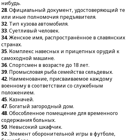
нибудь.
славянских странах.
23.
Противник.
28
. Официальный документ, удостоверяющий те
35.
Комплекс навесных и
25.
Косвенный налог,
или иные полномочия предъявителя.
прицепных орудий к
преимущественно на
32
. Тип кузова автомобиля.
самоходной машине.
товары широкого
33
. Суетливый человек.
потребления.
36.
Спортсмен в
34
. Женское имя, распространённое в славянских
возрасте до 18 лет.
26.
Жидкая закваска для
странах.
теста из дрожжей и
35
. Комплекс навесных и прицепных орудий к
39.
Промысловая рыба
небольшого количества
самоходной машине.
семейства сельдевых.
муки.
36
. Спортсмен в возрасте до 18 лет.
42.
Наименование,
39
. Промысловая рыба семейства сельдевых.
27.
Доказательство
присваиваемое каждому
42
. Наименование, присваиваемое каждому
невиновности
военному в
военному в соответствии со служебным
обвиняемого.
соответствии со
положением.
служебным
29.
Поприще, область
45
. Казначей.
положением.
деятельности.
47
. Богатый загородный дом.
45.
Казначей.
30.
Знак переноса.
48
. Обособленное помещение для временного
47.
Богатый загородный
содержания больных.
31.
Продукт труда,
дом.
50
. Невысокий шкафчик.
предназначенный для
52
. Элемент оборонительной игры в футболе,
обмена или продажи.
48.
Обособленное