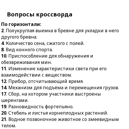
20.
Стебель и листья
прогресса, реакционер.
корнеплодных
Вопросы кроссворда
16.
Строптивый,
растений.
упрямый характер.
По горизонтали:
21.
Водное позвоночное
17.
Сельскохозяйственн
2
. Полукруглая выемка в бревне для укладки в него
животное со
ый специалист по
другого бревна.
змеевидным телом.
выращиванию особой
4
. Количество сена, сжатого с полей.
22.
Заключительная
прядильной и
8
. Вид конного спорта.
часть повествования,
масличной культуры.
10
. Приспособление для обнаружения и
литературного
18.
Южное фруктовое
обезвреживания мин.
произведения.
дерево.
11
. Изменение характеристики света при его
26.
Официальное
взаимодействии с веществом.
23.
Машинное слово из 8
извещение банка об
12
. Прибор, отсчитывающий время.
бит.
исполнении расчётной
14
. Механизм для подъёма и перемещения грузов.
24.
Короткая безрукавка.
операции.
17
. Сбор, на котором участники выстроены
25.
Азартная карточная
шеренгами.
27.
Предмет в
игра.
19
. Разновидность фортепьяно.
художественной
20
. Стебель и листья корнеплодных растений.
29.
Место впадения
гимнастике.
21
. Водное позвоночное животное со змеевидным
реки.
28.
Машина для чесания
телом.
30.
Правила,
льна.