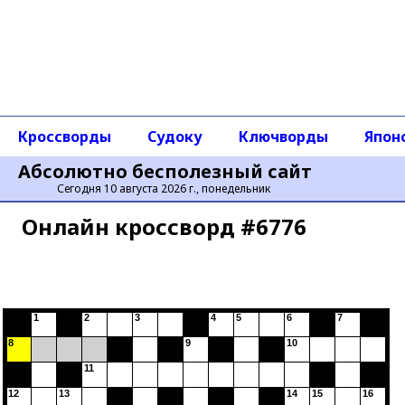
Кроссворды
Судоку
Ключворды
Япон
Абсолютно бесполезный сайт
Сегодня 10 августа 2026 г., понедельник
Онлайн кроссворд #6776
1
2
3
4
5
6
7
8
9
10
11
12
13
14
15
16