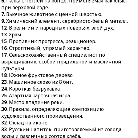
6
. Палка с петлёй на конце, применяемая как хлыст
при верховой езде.
7
. Вьючное животное с ценной шерстью.
9
. Химический элемент, серебристо-белый металл.
12
. В религии и народных поверьях: злой дух.
13
. Храм.
15
. Противник прогресса, реакционер.
16
. Строптивый, упрямый характер.
17
. Сельскохозяйственный специалист по
выращиванию особой прядильной и масличной
культуры.
18
. Южное фруктовое дерево.
23
. Машинное слово из 8 бит.
24
. Короткая безрукавка.
25
. Азартная карточная игра.
29
. Место впадения реки.
30
. Правила, определяющие композицию
художественного произведения.
32
. Оклад на иконе.
33
. Русский напиток, приготовляемый из солода,
воды и различных сортов хлеба.