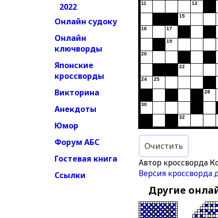
11
12
2022
15
Онлайн судоку
16
17
Онлайн
19
ключворды
20
Японские
22
кроссворды
24
25
Викторина
28
30
Анекдоты
32
Юмор
Форум АБС
Очистить
Гостевая книга
Автор кроссворда К
Версия кроссворда 
Ссылки
Другие онла