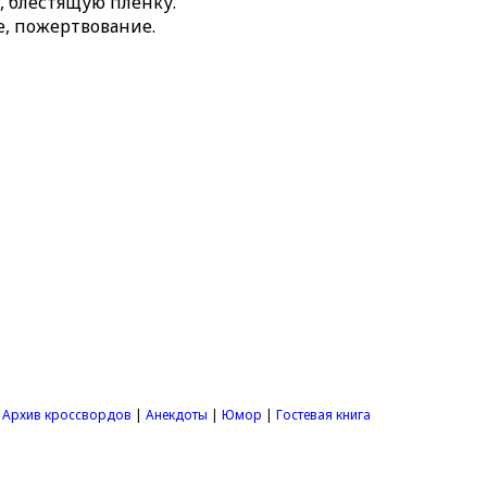
, блестящую плёнку.
е, пожертвование.
|
Архив кроссвордов
|
Анекдоты
|
Юмор
|
Гостевая книга