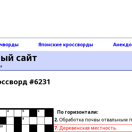
чворды
Японские кроссворды
Анекд
ный сайт
ье
оссворд #6231
По горизонтали:
4
5
6
2.
Обработка почвы отвальным п
8
10
7.
Деревенская местность.