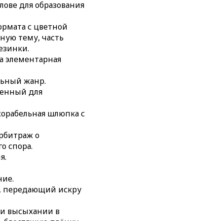
слове для образования
ормата с цветной
ную тему, часть
езинки.
ма элементарная
льный жанр.
ленный для
 корабельная шлюпка с
арбитраж о
о спора.
я.
ние.
т, передающий искру
ри высыхании в