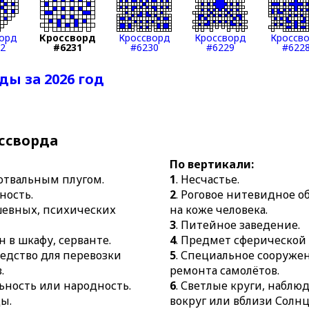
резинки.
26.
Объявление о лекции.
12.
Входящая в ядро атома элеме
28.
Тональность.
орд
Кроссворд
Кроссворд
Кроссворд
Кроссв
13.
Малый повествовательный ж
30.
Грубая рабочая одежда.
2
#6231
#6230
#6229
#622
14.
Участок земли, выделенный 
31.
Торжественный званый вече
ды за 2026 год
вырубки.
32.
Застенчивая, не привыкшая 
17.
Беспалубная гребная корабел
низкими бортами.
18.
Заявление в суд или арбитр
ссворда
гражданского спора.
По вертикали:
22.
Передняя часть здания.
 отвальным плугом.
1
. Несчастье.
23.
Мошенничество.
ность.
2
. Роговое нитевидное о
25.
Лекарственное растение.
шевных, психических
на коже человека.
27.
Огнепроводный жгут, перед
3
. Питейное заведение.
взрывчатому веществу.
н в шкафу, серванте.
4
. Предмет сферической
редство для перевозки
5
. Специальное сооружен
28.
Жидкость, дающая при высых
.
ремонта самолётов.
прозрачную, блестящую плёнку.
льность или народность.
6
. Светлые круги, наблю
29.
Подарок, приношение, поже
ы.
вокруг или вблизи Солнц