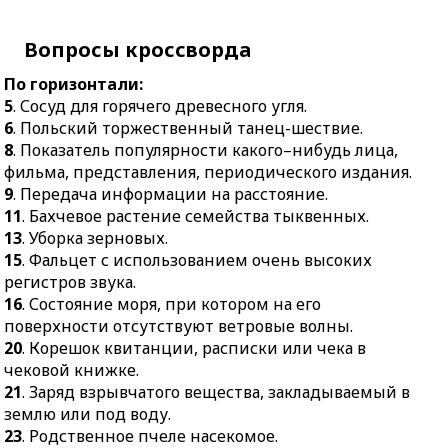
поверхности
17.
Птица из породы
отсутствуют ветровые
тетеревов.
Вопросы кроссворда
волны.
18.
Поднимающийся над
20.
Корешок квитанции,
По горизонтали:
горящим предметом
расписки или чека в
5
. Сосуд для горячего древесного угля.
огонь.
чековой книжке.
6
. Польский торжественный танец-шествие.
19.
Страстный любитель
8
. Показатель популярности какого–нибудь лица,
21.
Заряд взрывчатого
музыки, пения.
фильма, представления, периодического издания.
вещества,
22.
Транспортировка
9
. Передача информации на расстояние.
закладываемый в землю
груза в несамоходных
11
. Бахчевое растение семейства тыквенных.
или под воду.
судах вниз по реке без
13
. Уборка зерновых.
23.
Родственное пчеле
буксирной тяги.
15
. Фальцет с использованием очень высоких
насекомое.
регистров звука.
23.
Начертание букв.
24.
Сливочное
16
. Состояние моря, при котором на его
мороженое.
поверхности отсутствуют ветровые волны.
25.
Намеренное
20
. Корешок квитанции, расписки или чека в
искажение черт лица.
чековой книжке.
21
. Заряд взрывчатого вещества, закладываемый в
26.
Доклад на
землю или под воду.
определённую тему.
23
. Родственное пчеле насекомое.