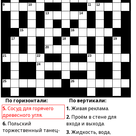
9
10
11
12
13
14
15
16
17
18
19
20
21
22
23
24
25
26
По горизонтали:
По вертикали:
5.
Сосуд для горячего
1.
Живая реклама.
древесного угля.
2.
Проём в стене для
6.
Польский
входа и выхода.
торжественный танец-
3.
Жидкость, вода,