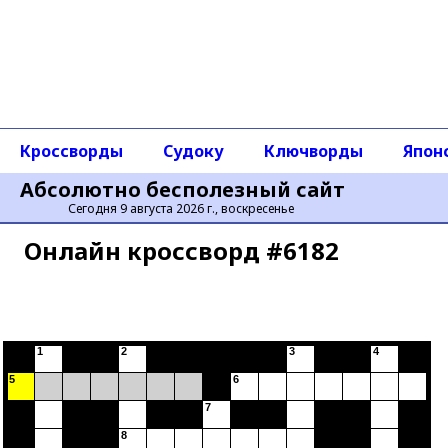
Кроссворды
Судоку
Ключворды
Япон
Абсолютно бесполезный сайт
Сегодня 9 августа 2026 г., воскресенье
Онлайн кроссворд #6182
1
2
3
4
5
6
7
8