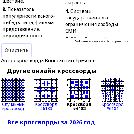
шествие.
сырость.
8.
Показатель
4.
Система
популярности какого–
государственного
нибудь лица, фильма,
ограничения свободы
представления,
СМИ.
периодического
7.
Общий склад фигуры
издания.
Software ©
crossword-compiler.com
животного.
Очистить
9.
Передача
10.
Сестра мужа.
информации на
Автор кроссворда Константин Ермаков
12.
Ясное и трезвое
расстояние.
понимание
Другие онлайн кроссворды
11.
Бахчевое растение
действительности при
семейства тыквенных.
осуществлении чего–
13.
Уборка зерновых.
нибудь.
15.
Фальцет с
13.
Специальный
использованием очень
широкий пояс,
Случайный
Кроссворд
Кроссворд
Кроссворд
высоких регистров
кроссворд
#6183
#6182
#6181
надеваемый для
звука.
удержания тела на воде.
Все кроссворды за 2026 год
16.
Состояние моря, при
14.
Старинная русская
котором на его
мелкая монета.